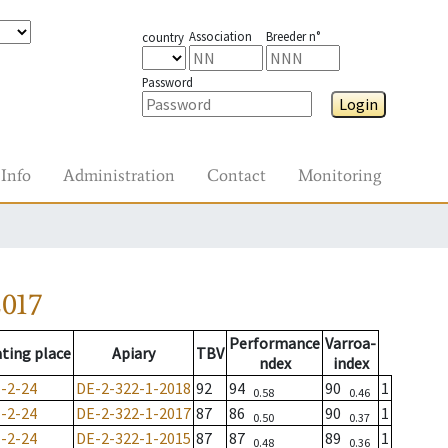
Association
Breeder n°
country
Password
Login
Info
Administration
Contact
Monitoring
2017
Performance
Varroa-
ting place
Apiary
TBV
ndex
index
-2-24
DE-2-322-1-2018
92
94
90
1
0.58
0.46
-2-24
DE-2-322-1-2017
87
86
90
1
0.50
0.37
-2-24
DE-2-322-1-2015
87
87
89
1
0.48
0.36