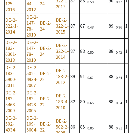
322-1-
87
86
90
1
0.50
0.37
125-
44-
24
2017
2016
2012
DE-2-
DE-2-
DE-2-
147-
DE-2-
322-1-
322-1-
87
87
89
1
0.48
0.36
78-
24
2014
2015
2010
DE-2-
DE-2-
DE-2-
183-
147-
DE-2-
322-1-
87
88
88
1
0.50
0.42
6301-
78-
24
2014
2013
2010
DE-2-
DE-2-
DE-2-
183-
502-
DE-2-
183-2-
89
91
88
1
0.62
0.54
5900-
4934-
22
2012
2011
2007
DE-2-
DE-2-
DE-2-
183-
183-
DE-2-
183-4-
82
80
88
1
0.65
0.54
5468-
4428-
22
2010
2009
2005
DE-2-
DE-2-
DE-2-
502-
109-
DE-2-
502-2-
86
85
88
1
0.85
0.81
4934-
5604-
22
2008