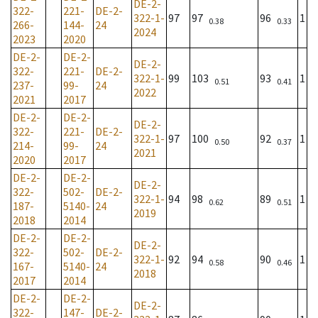
DE-2-
322-
221-
DE-2-
322-1-
97
97
96
1
0.38
0.33
266-
144-
24
2024
2023
2020
DE-2-
DE-2-
DE-2-
322-
221-
DE-2-
322-1-
99
103
93
1
0.51
0.41
237-
99-
24
2022
2021
2017
DE-2-
DE-2-
DE-2-
322-
221-
DE-2-
322-1-
97
100
92
1
0.50
0.37
214-
99-
24
2021
2020
2017
DE-2-
DE-2-
DE-2-
322-
502-
DE-2-
322-1-
94
98
89
1
0.62
0.51
187-
5140-
24
2019
2018
2014
DE-2-
DE-2-
DE-2-
322-
502-
DE-2-
322-1-
92
94
90
1
0.58
0.46
167-
5140-
24
2018
2017
2014
DE-2-
DE-2-
DE-2-
322-
147-
DE-2-