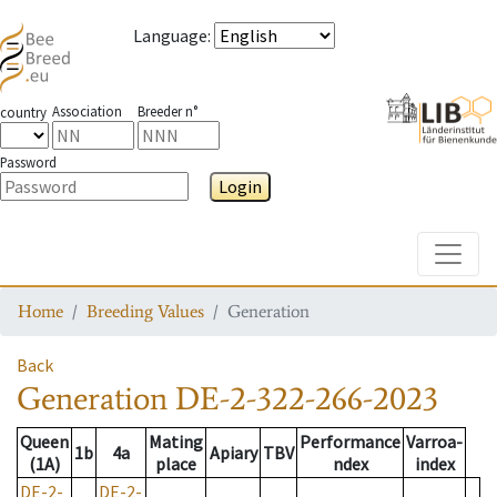
Language
:
Association
Breeder n°
country
Password
Login
Toggle
Home
Breeding Values
Generation
Back
Generation
DE-2-322-266-2023
Queen
Mating
Performance
Varroa-
1b
4a
Apiary
TBV
(1A)
place
ndex
index
DE-2-
DE-2-