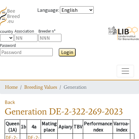
Language
:
Association
Breeder n°
country
Password
Login
Toggle
Home
Breeding Values
Generation
Back
Generation
DE-2-322-269-2023
Queen
Mating
Performance
Varroa-
1b
4a
Apiary
TBV
(1A)
place
ndex
index
DE-2-
DE-2-