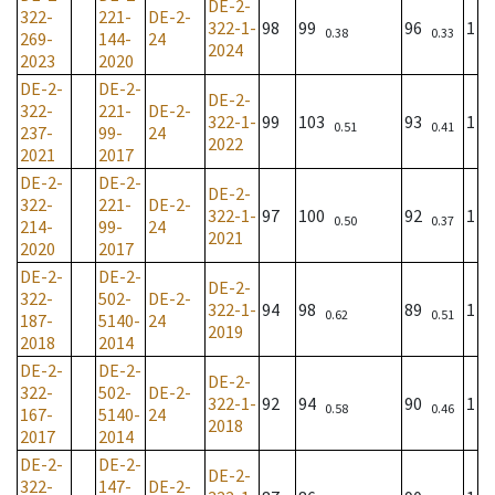
DE-2-
322-
221-
DE-2-
322-1-
98
99
96
1
0.38
0.33
269-
144-
24
2024
2023
2020
DE-2-
DE-2-
DE-2-
322-
221-
DE-2-
322-1-
99
103
93
1
0.51
0.41
237-
99-
24
2022
2021
2017
DE-2-
DE-2-
DE-2-
322-
221-
DE-2-
322-1-
97
100
92
1
0.50
0.37
214-
99-
24
2021
2020
2017
DE-2-
DE-2-
DE-2-
322-
502-
DE-2-
322-1-
94
98
89
1
0.62
0.51
187-
5140-
24
2019
2018
2014
DE-2-
DE-2-
DE-2-
322-
502-
DE-2-
322-1-
92
94
90
1
0.58
0.46
167-
5140-
24
2018
2017
2014
DE-2-
DE-2-
DE-2-
322-
147-
DE-2-