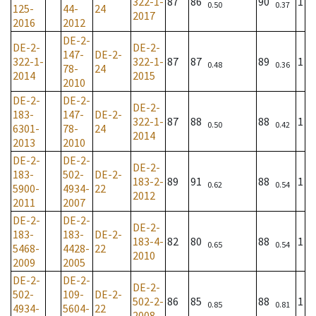
322-1-
87
86
90
1
0.50
0.37
125-
44-
24
2017
2016
2012
DE-2-
DE-2-
DE-2-
147-
DE-2-
322-1-
322-1-
87
87
89
1
0.48
0.36
78-
24
2014
2015
2010
DE-2-
DE-2-
DE-2-
183-
147-
DE-2-
322-1-
87
88
88
1
0.50
0.42
6301-
78-
24
2014
2013
2010
DE-2-
DE-2-
DE-2-
183-
502-
DE-2-
183-2-
89
91
88
1
0.62
0.54
5900-
4934-
22
2012
2011
2007
DE-2-
DE-2-
DE-2-
183-
183-
DE-2-
183-4-
82
80
88
1
0.65
0.54
5468-
4428-
22
2010
2009
2005
DE-2-
DE-2-
DE-2-
502-
109-
DE-2-
502-2-
86
85
88
1
0.85
0.81
4934-
5604-
22
2008