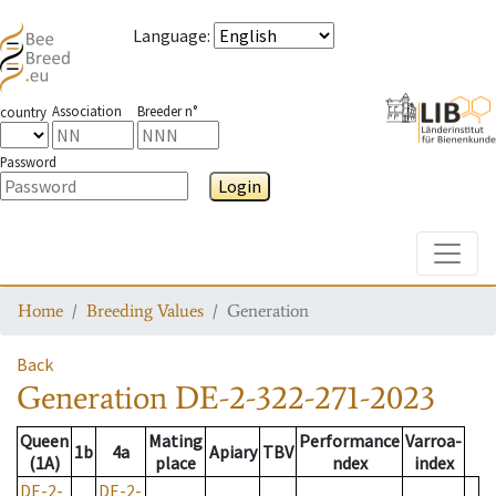
Language
:
Association
Breeder n°
country
Password
Login
Toggle
Home
Breeding Values
Generation
Back
Generation
DE-2-322-271-2023
Queen
Mating
Performance
Varroa-
1b
4a
Apiary
TBV
(1A)
place
ndex
index
DE-2-
DE-2-