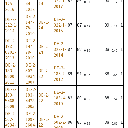
322-1-
87
86
90
1
0.50
0.37
125-
44-
24
2017
2016
2012
DE-2-
DE-2-
DE-2-
147-
DE-2-
322-1-
322-1-
87
87
89
1
0.48
0.36
78-
24
2014
2015
2010
DE-2-
DE-2-
DE-2-
183-
147-
DE-2-
322-1-
87
88
88
1
0.50
0.42
6301-
78-
24
2014
2013
2010
DE-2-
DE-2-
DE-2-
183-
502-
DE-2-
183-2-
89
91
88
1
0.62
0.54
5900-
4934-
22
2012
2011
2007
DE-2-
DE-2-
DE-2-
183-
183-
DE-2-
183-4-
82
80
88
1
0.65
0.54
5468-
4428-
22
2010
2009
2005
DE-2-
DE-2-
DE-2-
502-
109-
DE-2-
502-2-
86
85
88
1
0.85
0.81
4934-
5604-
22
2008