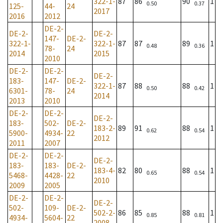
322-1-
87
86
90
1
0.50
0.37
125-
44-
24
2017
2016
2012
DE-2-
DE-2-
DE-2-
147-
DE-2-
322-1-
322-1-
87
87
89
1
0.48
0.36
78-
24
2014
2015
2010
DE-2-
DE-2-
DE-2-
183-
147-
DE-2-
322-1-
87
88
88
1
0.50
0.42
6301-
78-
24
2014
2013
2010
DE-2-
DE-2-
DE-2-
183-
502-
DE-2-
183-2-
89
91
88
1
0.62
0.54
5900-
4934-
22
2012
2011
2007
DE-2-
DE-2-
DE-2-
183-
183-
DE-2-
183-4-
82
80
88
1
0.65
0.54
5468-
4428-
22
2010
2009
2005
DE-2-
DE-2-
DE-2-
502-
109-
DE-2-
502-2-
86
85
88
1
0.85
0.81
4934-
5604-
22
2008