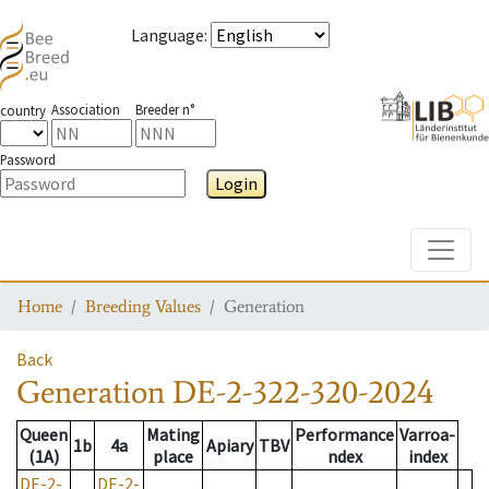
Language
:
Association
Breeder n°
country
Password
Login
Toggle
Home
Breeding Values
Generation
Back
Generation
DE-2-322-320-2024
Queen
Mating
Performance
Varroa-
1b
4a
Apiary
TBV
(1A)
place
ndex
index
DE-2-
DE-2-