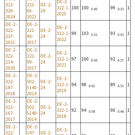
DE-2-
322-
221-
DE-2-
322-1-
100
100
99
1
0.40
0.33
320-
66-
24
2025
2024
2021
DE-2-
DE-2-
DE-2-
322-
221-
DE-2-
322-1-
99
103
93
1
0.51
0.41
237-
99-
24
2022
2021
2017
DE-2-
DE-2-
DE-2-
322-
221-
DE-2-
322-1-
97
100
92
1
0.50
0.37
214-
99-
24
2021
2020
2017
DE-2-
DE-2-
DE-2-
322-
502-
DE-2-
322-1-
94
98
89
1
0.62
0.51
187-
5140-
24
2019
2018
2014
DE-2-
DE-2-
DE-2-
322-
502-
DE-2-
322-1-
92
94
90
1
0.58
0.46
167-
5140-
24
2018
2017
2014
DE-2-
DE-2-
DE-2-
322-
147-
DE-2-