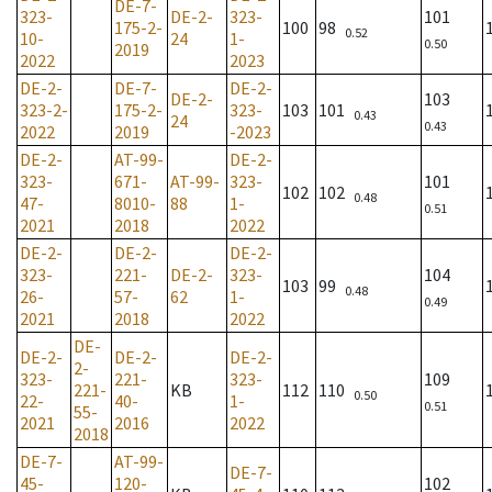
DE-7-
323-
DE-2-
323-
101
175-2-
100
98
0.52
10-
24
1-
0.50
2019
2022
2023
DE-2-
DE-7-
DE-2-
DE-2-
103
323-2-
175-2-
323-
103
101
0.43
24
0.43
2022
2019
-2023
DE-2-
AT-99-
DE-2-
323-
671-
AT-99-
323-
101
102
102
0.48
47-
8010-
88
1-
0.51
2021
2018
2022
DE-2-
DE-2-
DE-2-
323-
221-
DE-2-
323-
104
103
99
0.48
26-
57-
62
1-
0.49
2021
2018
2022
DE-
DE-2-
DE-2-
DE-2-
2-
323-
221-
323-
109
221-
KB
112
110
0.50
22-
40-
1-
0.51
55-
2021
2016
2022
2018
DE-7-
AT-99-
DE-7-
45-
120-
102