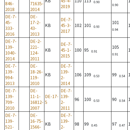
KB
45-4-
110
113
0.90
846-
71635-
0.90
2019
2018
2014
DE-7-
DE-
DE-7-
45-
17-2-
101
KB
45-3-
102
101
0.93
333-
43-
0.94
2017
2016
2013
DE-7-
DE-2-
DE-7-
139-
221-
105
KB
45-1-
100
95
0.91
1040-
124-
0.91
2015
2014
2011
DE-7-
DE-
DE-7-
139-
18-26-
139-
KB
106
109
99
0.53
0.54
994-
119-
2-
2013
2010
2014
DE-7-
DE-
DE-7-
139-
11-1-
DE-17-
139-
96
100
90
0.53
0.54
709-
16812-
5
2-
2010
2007
2011
DE-7-
DE-
DE-7-
139-
16-75-
139-
KB
98
99
97
0.45
0.47
521-
1566-
2-