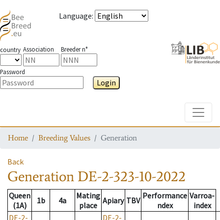
Language
:
Association
Breeder n°
country
Password
Login
Toggle
Home
Breeding Values
Generation
Back
Generation
DE-2-323-10-2022
Queen
Mating
Performance
Varroa-
1b
4a
Apiary
TBV
(1A)
place
ndex
index
DE-2-
DE-2-