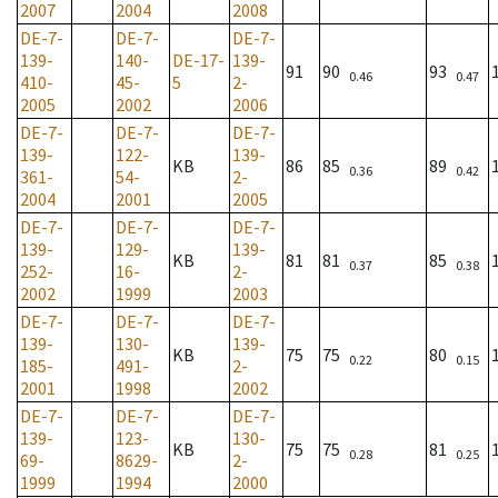
2007
2004
2008
DE-7-
DE-7-
DE-7-
139-
140-
DE-17-
139-
91
90
93
0.46
0.47
410-
45-
5
2-
2005
2002
2006
DE-7-
DE-7-
DE-7-
139-
122-
139-
KB
86
85
89
0.36
0.42
361-
54-
2-
2004
2001
2005
DE-7-
DE-7-
DE-7-
139-
129-
139-
KB
81
81
85
0.37
0.38
252-
16-
2-
2002
1999
2003
DE-7-
DE-7-
DE-7-
139-
130-
139-
KB
75
75
80
0.22
0.15
185-
491-
2-
2001
1998
2002
DE-7-
DE-7-
DE-7-
139-
123-
130-
KB
75
75
81
0.28
0.25
69-
8629-
2-
1999
1994
2000