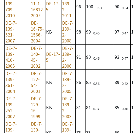
139-
11-1-
DE-17-
139-
96
100
90
0.53
0.54
709-
16812-
5
2-
2010
2007
2011
DE-7-
DE-
DE-7-
139-
16-75-
139-
KB
98
99
97
0.45
0.47
521-
1566-
2-
2007
2004
2008
DE-7-
DE-7-
DE-7-
139-
140-
DE-17-
139-
91
90
93
0.46
0.47
410-
45-
5
2-
2005
2002
2006
DE-7-
DE-7-
DE-7-
139-
122-
139-
KB
86
85
89
0.36
0.42
361-
54-
2-
2004
2001
2005
DE-7-
DE-7-
DE-7-
139-
129-
139-
KB
81
81
85
0.37
0.38
252-
16-
2-
2002
1999
2003
DE-7-
DE-7-
DE-7-
139-
130-
139-
KB
75
75
80