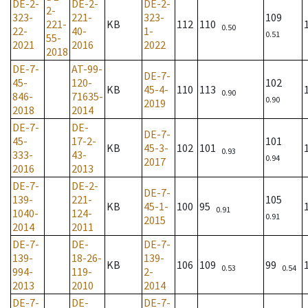
DE-2-
DE-2-
DE-2-
2-
323-
221-
323-
109
221-
KB
112
110
0.50
22-
40-
1-
0.51
55-
2021
2016
2022
2018
DE-7-
AT-99-
DE-7-
45-
120-
102
KB
45-4-
110
113
0.90
846-
71635-
0.90
2019
2018
2014
DE-7-
DE-
DE-7-
45-
17-2-
101
KB
45-3-
102
101
0.93
333-
43-
0.94
2017
2016
2013
DE-7-
DE-2-
DE-7-
139-
221-
105
KB
45-1-
100
95
0.91
1040-
124-
0.91
2015
2014
2011
DE-7-
DE-
DE-7-
139-
18-26-
139-
KB
106
109
99
0.53
0.54
994-
119-
2-
2013
2010
2014
DE-7-
DE-
DE-7-