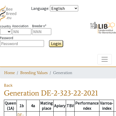
Language
:
Association
Breeder n°
country
Password
Login
Toggle
Home
Breeding Values
Generation
Back
Generation
DE-2-323-22-2021
Queen
Mating
Performance
Varroa-
1b
4a
Apiary
TBV
(1A)
place
ndex
index
DE-