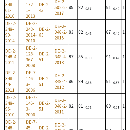
DE-2-
348-
172-
DE-2-
502-2-
85
82
91
1
0.37
0.40
61-
1-
43
2017
2016
2013
DE-2-
DE-2-
DE-2-
348-
248-
DE-2-
348-2-
83
82
87
1
0.41
0.46
90-
2014-
63
2015
2014
2010
DE-2-
DE-2-
DE-2-
128-
DE-2-
348-4-
348-4-
87
85
91
1
0.39
0.42
367-
51
2012
2013
2008
DE-2-
DE-7-
DE-2-
348-
146-
DE-2-
348-4-
86
84
91
1
0.38
0.37
44-
3-
51
2012
2011
2006
DE-2-
DE-7-
DE-2-
348-
146-
DE-2-
348-2-
82
81
88
1
0.31
0.31
96-
3-
51
2011
2010
2006
DE-2-
DE-7-
DE-2-
348-
45-
DE-2-