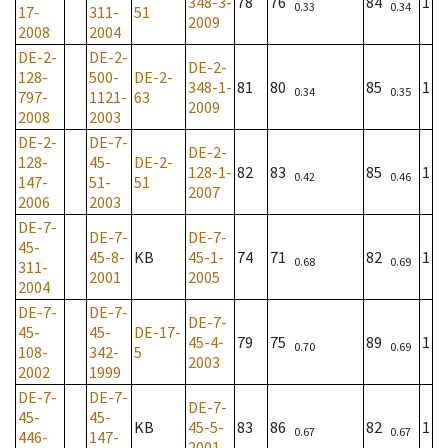
348-3-
78
76
84
1
0.33
0.34
17-
311-
51
2009
2008
2004
DE-2-
DE-2-
DE-2-
128-
500-
DE-2-
348-1-
81
80
85
1
0.34
0.35
797-
1121-
63
2009
2008
2003
DE-2-
DE-7-
DE-2-
128-
45-
DE-2-
128-1-
82
83
85
1
0.42
0.46
147-
51-
51
2007
2006
2003
DE-7-
DE-7-
DE-7-
45-
45-8-
KB
45-1-
74
71
82
1
0.68
0.69
311-
2001
2005
2004
DE-7-
DE-7-
DE-7-
45-
45-
DE-17-
45-4-
79
75
89
1
0.70
0.69
108-
342-
5
2003
2002
1999
DE-7-
DE-7-
DE-7-
45-
45-
KB
45-5-
83
86
82
1
0.67
0.67
446-
147-
2001