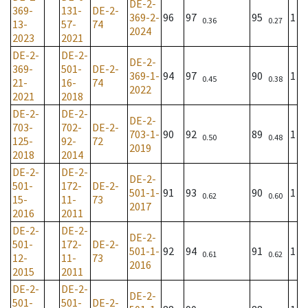
DE-2-
369-
131-
DE-2-
369-2-
96
97
95
1
0.36
0.27
13-
57-
74
2024
2023
2021
DE-2-
DE-2-
DE-2-
369-
501-
DE-2-
369-1-
94
97
90
1
0.45
0.38
21-
16-
74
2022
2021
2018
DE-2-
DE-2-
DE-2-
703-
702-
DE-2-
703-1-
90
92
89
1
0.50
0.48
125-
92-
72
2019
2018
2014
DE-2-
DE-2-
DE-2-
501-
172-
DE-2-
501-1-
91
93
90
1
0.62
0.60
15-
11-
73
2017
2016
2011
DE-2-
DE-2-
DE-2-
501-
172-
DE-2-
501-1-
92
94
91
1
0.61
0.62
12-
11-
73
2016
2015
2011
DE-2-
DE-2-
DE-2-
501-
501-
DE-2-