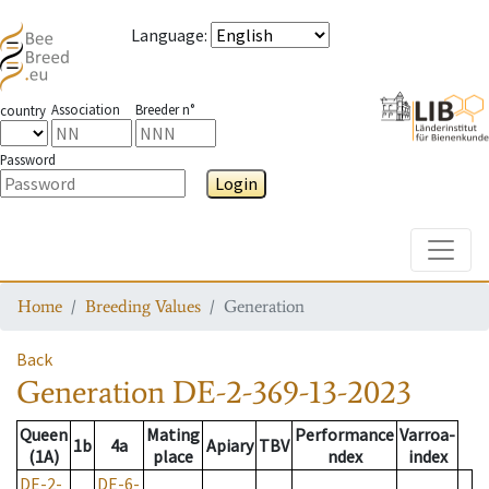
Language
:
Association
Breeder n°
country
Password
Login
Toggle
Home
Breeding Values
Generation
Back
Generation
DE-2-369-13-2023
Queen
Mating
Performance
Varroa-
1b
4a
Apiary
TBV
(1A)
place
ndex
index
DE-2-
DE-6-