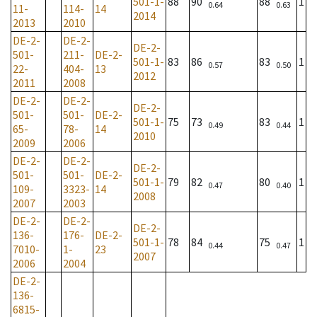
501-1-
88
90
88
1
0.64
0.63
11-
114-
14
2014
2013
2010
DE-2-
DE-2-
DE-2-
501-
211-
DE-2-
501-1-
83
86
83
1
0.57
0.50
22-
404-
13
2012
2011
2008
DE-2-
DE-2-
DE-2-
501-
501-
DE-2-
501-1-
75
73
83
1
0.49
0.44
65-
78-
14
2010
2009
2006
DE-2-
DE-2-
DE-2-
501-
501-
DE-2-
501-1-
79
82
80
1
0.47
0.40
109-
3323-
14
2008
2007
2003
DE-2-
DE-2-
DE-2-
136-
176-
DE-2-
501-1-
78
84
75
1
0.44
0.47
7010-
1-
23
2007
2006
2004
DE-2-
136-
6815-