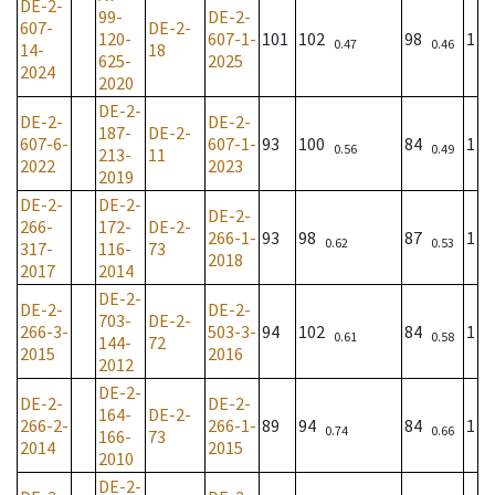
DE-2-
99-
DE-2-
607-
DE-2-
120-
607-1-
101
102
98
1
0.47
0.46
14-
18
625-
2025
2024
2020
DE-2-
DE-2-
DE-2-
187-
DE-2-
607-6-
607-1-
93
100
84
1
0.56
0.49
213-
11
2022
2023
2019
DE-2-
DE-2-
DE-2-
266-
172-
DE-2-
266-1-
93
98
87
1
0.62
0.53
317-
116-
73
2018
2017
2014
DE-2-
DE-2-
DE-2-
703-
DE-2-
266-3-
503-3-
94
102
84
1
0.61
0.58
144-
72
2015
2016
2012
DE-2-
DE-2-
DE-2-
164-
DE-2-
266-2-
266-1-
89
94
84
1
0.74
0.66
166-
73
2014
2015
2010
DE-2-