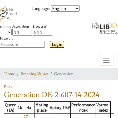
Language
:
Association
Breeder n°
country
Password
Login
Toggle
Home
Breeding Values
Generation
Back
Generation
DE-2-607-14-2024
Queen
Mating
Performance
Varroa-
1b
4a
Apiary
TBV
(1A)
place
ndex
index
AT-