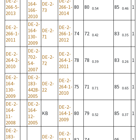
DE-2-
DE-2-
164-
DE-2-
266-5-
266-1-
80
80
85
1
0.54
0.46
166-
73
2013
2014
2010
DE-2-
DE-2-
DE-2-
164-
DE-2-
266-1-
266-1-
74
72
83
1
0.42
0.35
130-
71
2011
2012
2009
DE-2-
DE-2-
DE-2-
702-
DE-2-
264-2-
264-1-
78
78
83
1
0.39
0.26
54-
72
2010
2011
2007
DE-2-
DE-2-
DE-2-
164-
183-
DE-2-
264-1-
75
71
85
1
0.71
0.65
130-
4428-
22
2010
2009
2005
DE-2-
DE-2-
DE-2-
164-
164-
KB
164-1-
80
79
85
1
0.52
0.37
11-
12-
2009
2008
2005
DE-2-
DE-2-
183-
DE-2-
183-1-
82
74
95
1