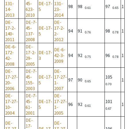
131-
45-
DE-17-
131-
98
98
97
1
0.61
0.65
14-
623-
5
23-
2013
2010
2014
DE-
DE-7-
DE-
17-2-
45-
DE-17-
17-2-
94
91
98
1
0.76
0.78
140-
137-
5
2-
2011
2008
2012
DE-6-
DE-
DE-6-
172-
17-2-
DE-17-
42-3-
94
92
96
1
0.75
0.78
42-
29-
3
2009
2008
2005
DE-
DE-7-
DE-
17-27-
45-
DE-17-
17-27-
105
97
90
1
0.65
20-
155-
5
1-
0.70
2006
2003
2007
DE-
DE-7-
DE-
17-27-
45-
DE-17-
17-27-
101
96
92
1
0.61
10-
61-
5
1-
0.67
2004
2001
2005
DE-
DE-
DE-
17-
17-27-
DE-17-
17-27-
106