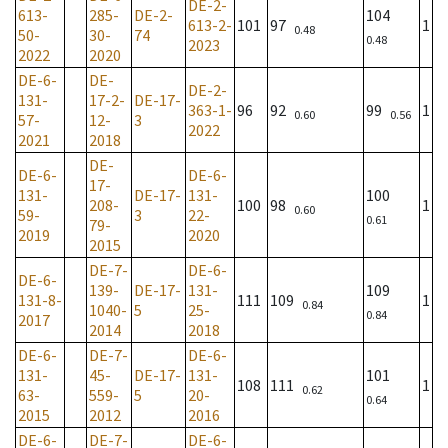
DE-2-
613-
285-
DE-2-
104
613-2-
101
97
1
0.48
50-
30-
74
0.48
2023
2022
2020
DE-6-
DE-
DE-2-
131-
17-2-
DE-17-
363-1-
96
92
99
1
0.60
0.56
57-
12-
3
2022
2021
2018
DE-
DE-6-
DE-6-
17-
131-
DE-17-
131-
100
208-
100
98
1
0.60
59-
3
22-
0.61
79-
2019
2020
2015
DE-7-
DE-6-
DE-6-
139-
DE-17-
131-
109
131-8-
111
109
1
0.84
1040-
5
25-
0.84
2017
2014
2018
DE-6-
DE-7-
DE-6-
131-
45-
DE-17-
131-
101
108
111
1
0.62
63-
559-
5
20-
0.64
2015
2012
2016
DE-6-
DE-7-
DE-6-