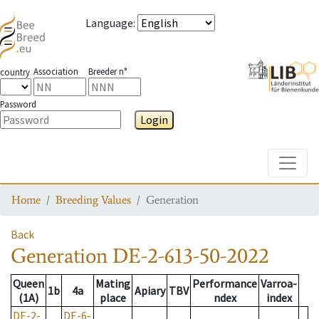
Language
:
Association
Breeder n°
country
Password
Login
Toggle
Home
Breeding Values
Generation
Back
Generation
DE-2-613-50-2022
Queen
Mating
Performance
Varroa-
1b
4a
Apiary
TBV
(1A)
place
ndex
index
DE-2-
DE-6-