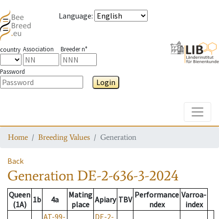
Language
:
Association
Breeder n°
country
Password
Login
Toggle
Home
Breeding Values
Generation
Back
Generation
DE-2-636-3-2024
Queen
Mating
Performance
Varroa-
1b
4a
Apiary
TBV
(1A)
place
ndex
index
AT-99-
DE-2-