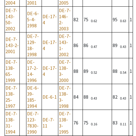
2004
2001
2005
DE-7-
DE-7-
DE-6-
143-
DE-17-
146-
5-4-
82
75
95
1
0.62
0.63
50-
4
2-
1998
2002
2003
DE-7-
DE-7-
DE-7-
129-
DE-17-
143-
143-2-
86
86
89
1
0.47
0.43
18-
4
1-
2001
1998
2002
DE-7-
DE-
DE-7-
138-
17-2-
DE-17-
138-
88
89
88
1
0.52
0.54
65-
14-
4
3-
1999
1996
2000
DE-7-
DE-6-
DE-7-
138-
39-
138-
DE-6-1
84
88
82
1
0.43
0.43
25-
185-
3-
1997
1994
1998
DE-7-
DE-7-
DE-7-
138-
123-
DE-7-
138-
76
75
83
1
0.16
0.11
31-
7830-
11
3-
1994
1990
1995