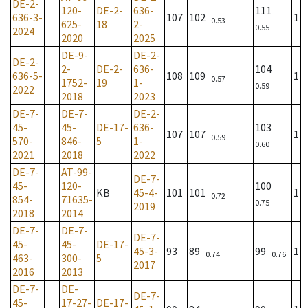
DE-2-
120-
DE-2-
636-
111
636-3-
107
102
1
0.53
625-
18
2-
0.55
2024
2020
2025
DE-9-
DE-2-
DE-2-
2-
DE-2-
636-
104
636-5-
108
109
1
0.57
1752-
19
1-
0.59
2022
2018
2023
DE-7-
DE-7-
DE-2-
45-
45-
DE-17-
636-
103
107
107
1
0.59
570-
846-
5
1-
0.60
2021
2018
2022
DE-7-
AT-99-
DE-7-
45-
120-
100
KB
45-4-
101
101
1
0.72
854-
71635-
0.75
2019
2018
2014
DE-7-
DE-7-
DE-7-
45-
45-
DE-17-
45-3-
93
89
99
1
0.74
0.76
463-
300-
5
2017
2016
2013
DE-7-
DE-
DE-7-
45-
17-27-
DE-17-