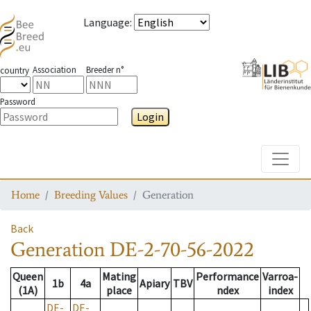
Language
:
Association
Breeder n°
country
Password
Login
Toggle
Home
Breeding Values
Generation
Back
Generation
DE-2-70-56-2022
Queen
Mating
Performance
Varroa-
1b
4a
Apiary
TBV
(1A)
place
ndex
index
DE-
DE-