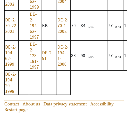
62-
2004
2003
1999
DE-
DE-2-
2-
DE-2-
70-22-
194-
KB
70-1-
79
84
77
1
0.36
0.24
2001
62-
2002
1997
DE-
DE-2-
DE-2-
2-
194-
DE-2-
194-
128-
83
90
77
1
0.45
0.24
62-
51
1-
181-
1999
2000
1997
DE-2-
194-
20-
1998
Contact
About us
Data privacy statement
Accessibility
Restart page