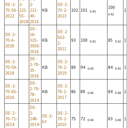
DE-2-
2-
2-
DE-2-
100
70-56-
221-
221-
KB
70-2-
102
101
1
0.45
0.42
2022
55-
40-
2023
2018
2016
DE-
DE-2-
DE-2-
16-
502-
70-6-
325-
KB
93
100
85
1
0.65
0.62
2-
2020
3050-
2021
2016
DE-
DE-2-
DE-2-
2-70-
70-59-
KB
70-2-
89
94
84
1
0.49
0.45
35-
2018
2019
2016
DE-
DE-2-
DE-2-
2-70-
70-65-
KB
70-1-
86
89
84
1
0.46
0.48
78-
2016
2017
2014
DE-
DE-2-
2-
DE-2-
DE-2-
70-71-
248-
70-2-
75
72
83
1
0.44
0.48
63
2014
2014-
2015