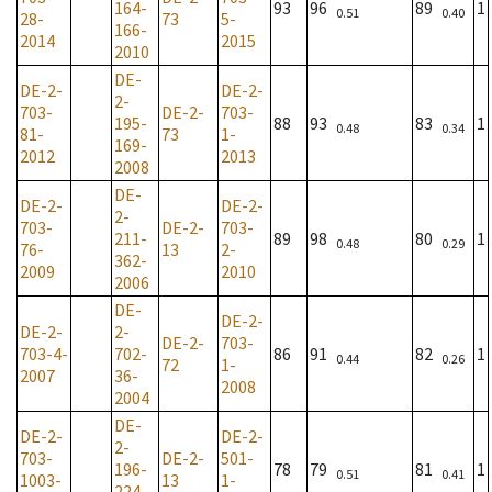
164-
93
96
89
1
0.51
0.40
28-
73
5-
166-
2014
2015
2010
DE-
DE-2-
DE-2-
2-
703-
DE-2-
703-
195-
88
93
83
1
0.48
0.34
81-
73
1-
169-
2012
2013
2008
DE-
DE-2-
DE-2-
2-
703-
DE-2-
703-
211-
89
98
80
1
0.48
0.29
76-
13
2-
362-
2009
2010
2006
DE-
DE-2-
DE-2-
2-
DE-2-
703-
703-4-
702-
86
91
82
1
0.44
0.26
72
1-
2007
36-
2008
2004
DE-
DE-2-
DE-2-
2-
703-
DE-2-
501-
196-
78
79
81
1
0.51
0.41
1003-
13
1-
224-