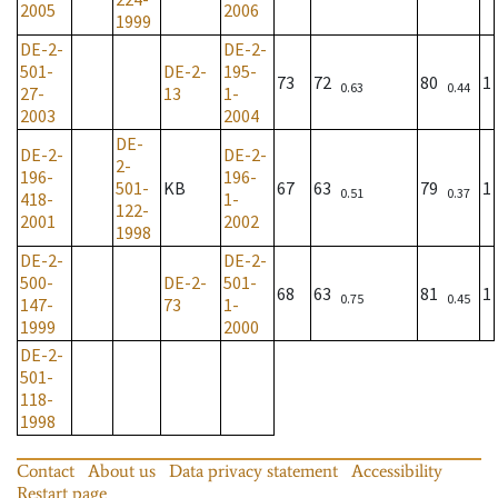
2005
2006
1999
DE-2-
DE-2-
501-
DE-2-
195-
73
72
80
1
0.63
0.44
27-
13
1-
2003
2004
DE-
DE-2-
DE-2-
2-
196-
196-
501-
KB
67
63
79
1
0.51
0.37
418-
1-
122-
2001
2002
1998
DE-2-
DE-2-
500-
DE-2-
501-
68
63
81
1
0.75
0.45
147-
73
1-
1999
2000
DE-2-
501-
118-
1998
Contact
About us
Data privacy statement
Accessibility
Restart page