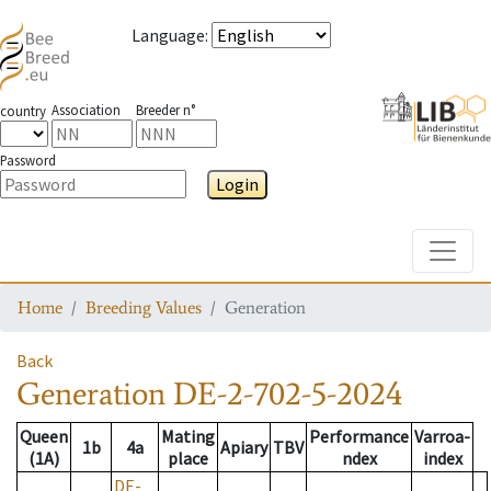
Language
:
Association
Breeder n°
country
Password
Login
Toggle
Home
Breeding Values
Generation
Back
Generation
DE-2-702-5-2024
Queen
Mating
Performance
Varroa-
1b
4a
Apiary
TBV
(1A)
place
ndex
index
DE-