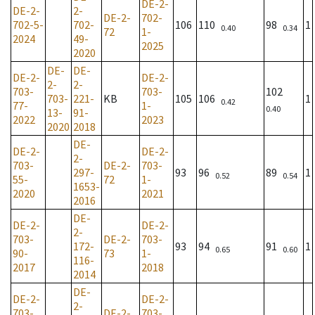
DE-2-
DE-2-
2-
DE-2-
702-
702-5-
702-
106
110
98
1
0.40
0.34
72
1-
2024
49-
2025
2020
DE-
DE-
DE-2-
DE-2-
2-
2-
703-
703-
102
703-
221-
KB
105
106
1
0.42
77-
1-
0.40
13-
91-
2022
2023
2020
2018
DE-
DE-2-
DE-2-
2-
703-
DE-2-
703-
297-
93
96
89
1
0.52
0.54
55-
72
1-
1653-
2020
2021
2016
DE-
DE-2-
DE-2-
2-
703-
DE-2-
703-
172-
93
94
91
1
0.65
0.60
90-
73
1-
116-
2017
2018
2014
DE-
DE-2-
DE-2-
2-
703-
DE-2-
703-