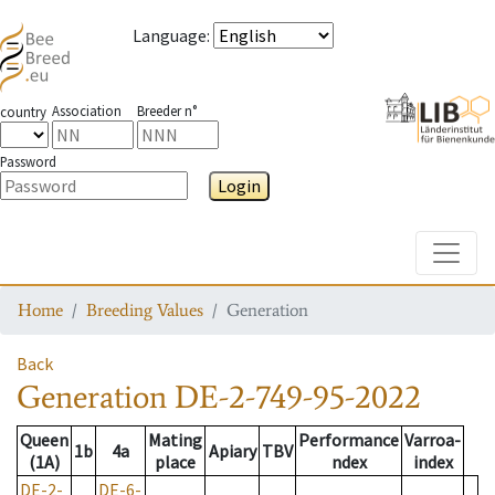
Language
:
Association
Breeder n°
country
Password
Login
Toggle
Home
Breeding Values
Generation
Back
Generation
DE-2-749-95-2022
Queen
Mating
Performance
Varroa-
1b
4a
Apiary
TBV
(1A)
place
ndex
index
DE-2-
DE-6-