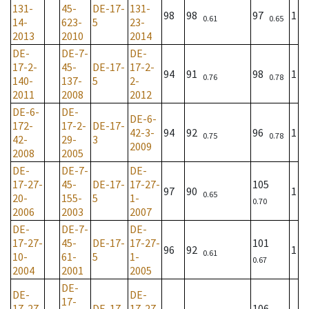
131-
45-
DE-17-
131-
98
98
97
1
0.61
0.65
14-
623-
5
23-
2013
2010
2014
DE-
DE-7-
DE-
17-2-
45-
DE-17-
17-2-
94
91
98
1
0.76
0.78
140-
137-
5
2-
2011
2008
2012
DE-6-
DE-
DE-6-
172-
17-2-
DE-17-
42-3-
94
92
96
1
0.75
0.78
42-
29-
3
2009
2008
2005
DE-
DE-7-
DE-
17-27-
45-
DE-17-
17-27-
105
97
90
1
0.65
20-
155-
5
1-
0.70
2006
2003
2007
DE-
DE-7-
DE-
17-27-
45-
DE-17-
17-27-
101
96
92
1
0.61
10-
61-
5
1-
0.67
2004
2001
2005
DE-
DE-
DE-
17-
17-27-
DE-17-
17-27-
106