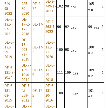
DE-2-
749-
285-
DE-2-
105
749-1-
102
98
1
0.51
95-
30-
74
0.45
2023
2022
2020
DE-6-
DE-
DE-2-
131-
17-2-
DE-17-
363-1-
96
92
99
1
0.60
0.56
57-
12-
3
2022
2021
2018
DE-
DE-6-
DE-6-
17-
131-
DE-17-
131-
100
208-
100
98
1
0.60
59-
3
22-
0.61
79-
2019
2020
2015
DE-7-
DE-6-
DE-6-
139-
DE-17-
131-
109
131-8-
111
109
1
0.84
1040-
5
25-
0.84
2017
2014
2018
DE-6-
DE-7-
DE-6-
131-
45-
DE-17-
131-
101
108
111
1
0.62
63-
559-
5
20-
0.64
2015
2012
2016
DE-6-
DE-7-
DE-6-