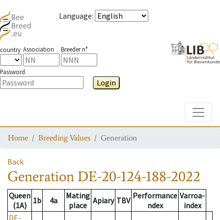
Language
:
Association
Breeder n°
country
Password
Login
Toggle
Home
Breeding Values
Generation
Back
Generation
DE-20-124-188-2022
Queen
Mating
Performance
Varroa-
1b
4a
Apiary
TBV
(1A)
place
ndex
index
DE-