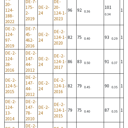
DE-7-
DE-
20-
175-
DE-2-
20-
101
124-
96
92
1
0.36
2-
24
124-1-
0.34
188-
2019
2023
2022
DE-2-
DE-7-
DE-2-
124-
45-
DE-2-
124-1-
82
75
93
1
0.40
0.29
97-
462-
24
2020
2019
2016
DE-2-
DE-2-
DE-2-
124-
147-
DE-2-
124-1-
86
83
91
1
0.50
0.37
28-
44-
24
2017
2016
2012
DE-2-
DE-2-
DE-2-
147-
DE-2-
124-5-
124-1-
82
79
90
1
0.45
0.35
44-
24
2015
2016
2012
DE-2-
DE-2-
DE-2-
124-
147-
DE-2-
124-1-
79
75
87
1
0.40
0.35
13-
78-
24
2015
2014
2010
DE-2-