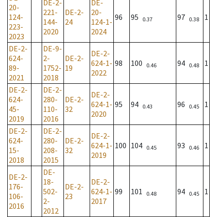
DE-2-
DE-
20-
221-
DE-2-
20-
124-
96
95
97
1
0.37
0.38
144-
24
124-1-
223-
2020
2024
2023
DE-2-
DE-9-
DE-2-
624-
2-
DE-2-
624-1-
98
100
94
1
0.46
0.48
89-
1752-
19
2022
2021
2018
DE-2-
DE-2-
DE-2-
624-
280-
DE-2-
624-1-
95
94
96
1
0.43
0.45
45-
110-
32
2020
2019
2016
DE-2-
DE-2-
DE-2-
624-
280-
DE-2-
624-1-
100
104
93
1
0.45
0.46
15-
208-
32
2019
2018
2015
DE-
DE-2-
18-
DE-2-
176-
DE-2-
502-
624-1-
99
101
94
1
0.48
0.45
106-
23
2-
2017
2016
2012