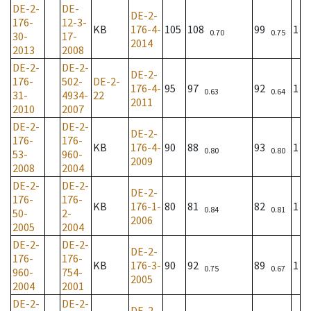
DE-2-
DE-
DE-2-
176-
12-3-
KB
176-4-
105
108
99
1
0.70
0.75
30-
17-
2014
2013
2008
DE-2-
DE-2-
DE-2-
176-
502-
DE-2-
176-4-
95
97
92
1
0.63
0.64
31-
4934-
22
2011
2010
2007
DE-2-
DE-2-
DE-2-
176-
176-
KB
176-4-
90
88
93
1
0.80
0.80
53-
960-
2009
2008
2004
DE-2-
DE-2-
DE-2-
176-
176-
KB
176-1-
80
81
82
1
0.84
0.81
50-
2-
2006
2005
2004
DE-2-
DE-2-
DE-2-
176-
176-
KB
176-3-
90
92
89
1
0.75
0.67
960-
754-
2005
2004
2001
DE-2-
DE-2-
DE-2-