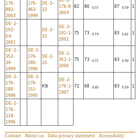
176-
176-
DE-2-
176-8-
82
80
87
1
0.73
0.59
882-
463-
23
2004
2003
1999
DE-2-
DE-2-
192-
DE-2-
192-1-
75
73
83
1
0.79
0.62
54-
23
2002
2001
DE-2-
DE-2-
DE-2-
352-
176-
DE-2-
352-1-
75
73
83
1
0.72
0.50
39-
180-
23
2000
1999
1996
DE-2-
DE-2-
DE-2-
176-
176-
KB
176-1-
72
68
83
1
0.85
0.59
180-
151-
1997
1996
1995
DE-2-
176-
218-
1996
Contact
About us
Data privacy statement
Accessibility