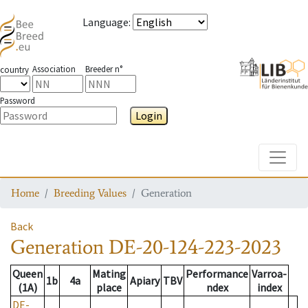
Language
:
Association
Breeder n°
country
Password
Login
Toggle
Home
Breeding Values
Generation
Back
Generation
DE-20-124-223-2023
Queen
Mating
Performance
Varroa-
1b
4a
Apiary
TBV
(1A)
place
ndex
index
DE-