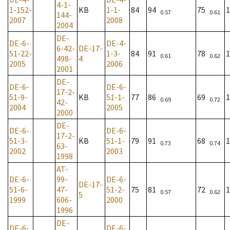
4-1-
1-152-
KB
1-1-
84
94
75
1
0.57
0.61
144-
2007
2008
2004
DE-
DE-6-
DE-4-
6-42-
DE-17-
51-22-
1-3-
84
91
78
1
0.61
0.62
498-
4
2005
2006
2001
DE-
DE-6-
DE-6-
17-2-
51-9-
KB
51-1-
77
86
69
1
0.69
0.72
42-
2004
2005
2000
DE-
DE-6-
DE-6-
17-2-
51-3-
KB
51-1-
79
91
68
1
0.73
0.74
63-
2002
2003
1998
AT-
DE-6-
99-
DE-6-
DE-17-
51-6-
47-
51-2-
75
81
72
1
0.57
0.62
5
1999
606-
2000
1996
DE-
DE-6-
DE-6-