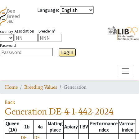
Language
:
Association
Breeder n°
country
Password
Login
Toggle
Home
Breeding Values
Generation
Back
Generation
DE-4-1-442-2024
Queen
Mating
Performance
Varroa-
1b
4a
Apiary
TBV
(1A)
place
ndex
index
DE-
DE-