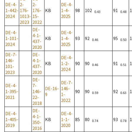
DE-4-
2-
2-
DE-4-
1-442-
176-
176-
KB
1-4-
98
102
91
1
0.43
0.48
2024
1013-
15-
2025
2023
2022
DE-
DE-4-
DE-4-
4-1-
1-101-
KB
1-4-
93
92
95
1
0.46
0.50
437-
2024
2025
2020
DE-7-
DE-
DE-4-
146-
4-1-
KB
1-2-
90
90
91
1
0.46
0.51
101-
437-
2024
2023
2020
DE-
DE-7-
DE-4-
7-
DE-16-
146-
1-395-
146-
90
90
92
1
0.59
0.63
9
1-
2021
22-
2022
2018
DE-
DE-4-
DE-4-
4-1-
1-405-
KB
1-1-
85
80
93
1
0.74
0.78
350-
2019
2020
2016