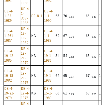
1991
1992
1988
DE-4-
DE-4-
DE-4-
1-
1-33-
DE-8-1
1-1-
65
70
66
1
0.68
0.40
358-
1989
1990
1985
DE-4-
DE-4-
DE-4-
19-
1-361-
KB
1-1-
62
67
65
1
0.79
0.30
18-
1987
1988
1982
DE-4-
DE-4-
DE-4-
19-
19-42-
KB
19-1-
54
54
65
1
0.82
0.30
21-
1985
1986
1979
DE-4-
DE-4-
DE-4-
19-
19-18-
KB
19-1-
62
65
67
1
0.73
0.27
20-
1982
1983
1976
DE-4-
DE-4-
DE-4-
19-21-
19-4-
KB
15-1-
60
61
68
1
0.73
0.25
1979
1976
1980
DE-4-