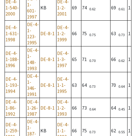
DE-4-
DE-4-
1-
1-540-
KB
1-2-
69
74
69
1
0.62
0.61
601-
2000
2001
1997
DE-4-
DE-4-
DE-4-
1-
1-631-
DE-8-1
1-2-
66
75
63
1
0.75
0.73
123-
1998
1999
1995
DE-4-
DE-4-
DE-4-
1-
1-188-
DE-8-1
1-3-
65
71
66
1
0.70
0.62
148-
1996
1997
1993
DE-4-
DE-4-
DE-4-
1-
1-193-
DE-8-1
1-1-
63
64
70
1
0.73
0.64
346-
1994
1995
1991
DE-4-
DE-4-
DE-4-
1-86-
1-26-
DE-8-1
1-2-
66
73
64
1
0.64
0.45
1992
1987
1993
DE-4-
DE-4-
DE-4-
1-
1-259-
KB
1-1-
66
75
62
1
0.73
0.55
187-