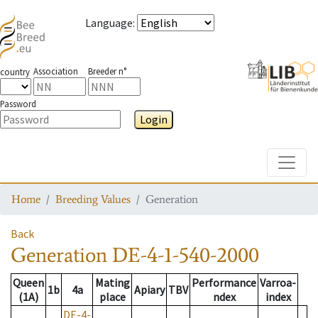
Language
:
Association
Breeder n°
country
Password
Login
Toggle
Home
Breeding Values
Generation
Back
Generation
DE-4-1-540-2000
Queen
Mating
Performance
Varroa-
1b
4a
Apiary
TBV
(1A)
place
ndex
index
DE-4-