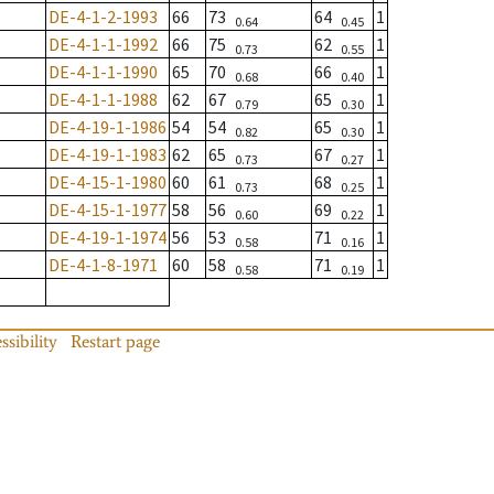
DE-4-1-2-1993
66
73
64
1
0.64
0.45
DE-4-1-1-1992
66
75
62
1
0.73
0.55
DE-4-1-1-1990
65
70
66
1
0.68
0.40
DE-4-1-1-1988
62
67
65
1
0.79
0.30
DE-4-19-1-1986
54
54
65
1
0.82
0.30
DE-4-19-1-1983
62
65
67
1
0.73
0.27
DE-4-15-1-1980
60
61
68
1
0.73
0.25
DE-4-15-1-1977
58
56
69
1
0.60
0.22
DE-4-19-1-1974
56
53
71
1
0.58
0.16
DE-4-1-8-1971
60
58
71
1
0.58
0.19
ssibility
Restart page