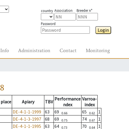
Association
Breeder n°
country
Password
Login
Info
Administration
Contact
Monitoring
98
Performance
Varroa-
 place
Apiary
TBV
ndex
index
DE-4-1-1-1999
63
69
65
1
0.66
0.62
DE-4-1-3-1997
68
69
74
1
0.75
0.67
DE-4-1-1-1995
63
64
70
1
0.73
0.64