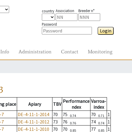
Association
Breeder n°
country
Password
Login
Info
Administration
Contact
Monitoring
3
Performance
Varroa-
ng place
Apiary
TBV
ndex
index
-7
DE-4-11-1-2014
70
75
70
1
0.74
0.71
-7
DE-4-11-1-2012
73
76
74
1
0.76
0.74
-7
DE-4-11-1-2010
70
70
77
1
0.85
0.85