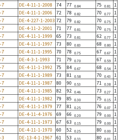
-7
DE-4-11-1-2008
74
77
75
1
0.84
0.81
-7
DE-4-11-1-2006
72
78
70
1
0.82
0.77
-7
DE-4-227-1-2003
72
79
70
1
0.82
0.75
-7
DE-4-11-2-2001
71
77
70
1
0.81
0.75
-7
DE-4-11-1-1999
65
73
62
1
0.81
0.77
-7
DE-4-11-1-1997
73
80
68
1
0.83
0.80
-7
DE-4-11-1-1995
70
78
67
1
0.75
0.67
-7
DE-4-3-1-1993
71
79
67
1
0.70
0.59
-7
DE-4-11-1-1992
75
84
68
1
0.67
0.54
-7
DE-4-11-1-1989
73
81
70
1
0.58
0.43
-7
DE-4-11-1-1987
80
90
71
1
0.53
0.38
-7
DE-4-11-1-1985
82
92
73
1
0.46
0.27
-7
DE-4-11-1-1982
79
85
75
1
0.30
0.15
-7
DE-4-11-1-1979
77
81
76
1
0.25
0.07
-7
DE-4-11-4-1976
69
66
79
1
0.20
0.00
-7
DE-4-11-1-1973
67
63
79
1
0.15
0.00
-2
DE-4-11-1-1970
60
52
80
1
0.25
0.00
-3
DE-13-4-1-1967
61
53
80
1
0.33
0.01