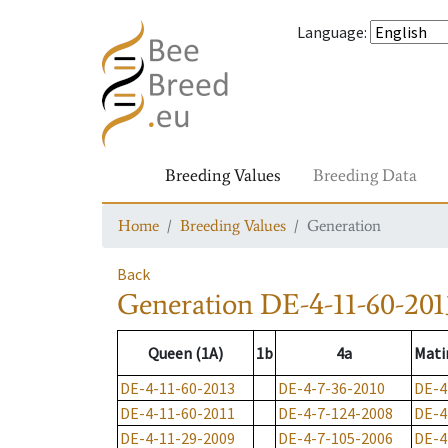
Language
:
Breeding Values
Breeding Data
Home
Breeding Values
Generation
Back
Generation
DE-4-11-60-201
Queen (1A)
1b
4a
Mati
DE-4-11-60-2013
DE-4-7-36-2010
DE-4
DE-4-11-60-2011
DE-4-7-124-2008
DE-4
DE-4-11-29-2009
DE-4-7-105-2006
DE-4