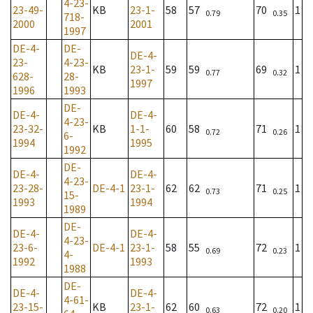
4-23-
23-49-
KB
23-1-
58
57
70
1
0.79
0.35
718-
2000
2001
1997
DE-4-
DE-
DE-4-
23-
4-23-
KB
23-1-
59
59
69
1
0.77
0.32
628-
28-
1997
1996
1993
DE-
DE-4-
DE-4-
4-23-
23-32-
KB
1-1-
60
58
71
1
0.72
0.26
6-
1994
1995
1992
DE-
DE-4-
DE-4-
4-23-
23-28-
DE-4-1
23-1-
62
62
71
1
0.73
0.25
15-
1993
1994
1989
DE-
DE-4-
DE-4-
4-23-
23-6-
DE-4-1
23-1-
58
55
72
1
0.69
0.23
4-
1992
1993
1988
DE-
DE-4-
DE-4-
4-61-
23-15-
KB
23-1-
62
60
72
1
0.63
0.20