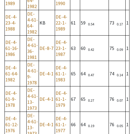
64-
1989
1990
1982
DE-
DE-4-
DE-4-
4-61-
23-4-
KB
22-1-
61
59
73
1
0.54
0.17
64-
1988
1989
1982
DE-
DE-4-
DE-4-
4-61-
61-16-
DE-8-7
23-1-
63
60
75
1
0.42
0.09
36-
1986
1987
1981
DE-
DE-4-
DE-4-
4-61-
61-64-
DE-4-1
61-1-
65
64
74
1
0.47
0.14
9-
1982
1983
1978
DE-
DE-4-
DE-4-
4-61-
61-9-
DE-4-1
61-1-
67
65
76
1
0.27
0.07
13-
1978
1979
1973
DE-
DE-4-
DE-4-
4-61-
61-12-
DE-4-1
61-1-
66
64
76
1
0.19
0.05
13-
1976
1977
1973