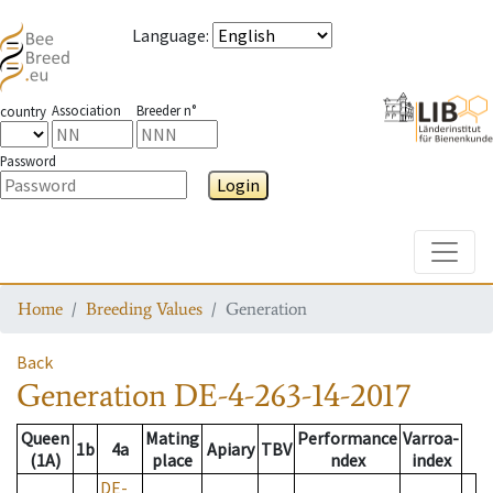
Language
:
Association
Breeder n°
country
Password
Login
Toggle
Home
Breeding Values
Generation
Back
Generation
DE-4-263-14-2017
Queen
Mating
Performance
Varroa-
1b
4a
Apiary
TBV
(1A)
place
ndex
index
DE-