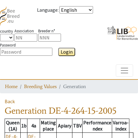
Language
:
Association
Breeder n°
country
Password
Login
Toggle
Home
Breeding Values
Generation
Back
Generation
DE-4-264-15-2005
Queen
Mating
Performance
Varroa-
1b
4a
Apiary
TBV
(1A)
place
ndex
index
DE-4-
DE-