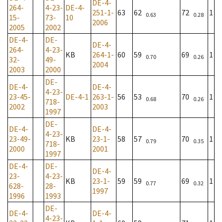
DE-4-
264-
4-23-
DE-4-
251-1-
63
62
72
1
0.63
0.28
15-
73-
10
2006
2005
2002
DE-4-
DE-
DE-4-
264-
4-23-
KB
264-1-
60
59
69
1
0.70
0.26
32-
49-
2004
2003
2000
DE-
DE-4-
DE-4-
4-23-
23-45-
DE-4-1
263-1-
56
53
70
1
0.68
0.26
718-
2002
2003
1997
DE-
DE-4-
DE-4-
4-23-
23-49-
KB
23-1-
58
57
70
1
0.79
0.35
718-
2000
2001
1997
DE-4-
DE-
DE-4-
23-
4-23-
KB
23-1-
59
59
69
1
0.77
0.32
628-
28-
1997
1996
1993
DE-
DE-4-
DE-4-
4-23-