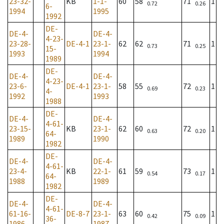
23-32-
KB
1-1-
60
58
71
1
0.72
0.26
6-
1994
1995
1992
DE-
DE-4-
DE-4-
4-23-
23-28-
DE-4-1
23-1-
62
62
71
1
0.73
0.25
15-
1993
1994
1989
DE-
DE-4-
DE-4-
4-23-
23-6-
DE-4-1
23-1-
58
55
72
1
0.69
0.23
4-
1992
1993
1988
DE-
DE-4-
DE-4-
4-61-
23-15-
KB
23-1-
62
60
72
1
0.63
0.20
64-
1989
1990
1982
DE-
DE-4-
DE-4-
4-61-
23-4-
KB
22-1-
61
59
73
1
0.54
0.17
64-
1988
1989
1982
DE-
DE-4-
DE-4-
4-61-
61-16-
DE-8-7
23-1-
63
60
75
1
0.42
0.09
36-
1986
1987