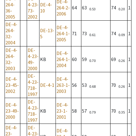
DE-4-
264-
4-23-
DE-4-
264-2-
64
63
74
1
0.53
0.20
36-
73-
10
2006
2005
2002
DE-4-
DE-4-
264-
DE-13-
264-1-
71
73
74
1
0.61
0.09
32-
5
2005
2004
DE-4-
DE-
DE-4-
264-
4-23-
KB
264-1-
60
59
69
1
0.70
0.26
32-
49-
2004
2003
2000
DE-
DE-4-
DE-4-
4-23-
23-45-
DE-4-1
263-1-
56
53
70
1
0.68
0.26
718-
2002
2003
1997
DE-
DE-4-
DE-4-
4-23-
23-49-
KB
23-1-
58
57
70
1
0.79
0.35
718-
2000
2001
1997
DE-4-
DE-
DE-4-
23-
4-23-