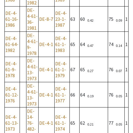
1982
DE-
DE-4-
DE-4-
4-61-
61-16-
DE-8-7
23-1-
63
60
75
1
0.42
0.09
36-
1986
1987
1981
DE-
DE-4-
DE-4-
4-61-
61-64-
DE-4-1
61-1-
65
64
74
1
0.47
0.14
9-
1982
1983
1978
DE-
DE-4-
DE-4-
4-61-
61-9-
DE-4-1
61-1-
67
65
76
1
0.27
0.07
13-
1978
1979
1973
DE-
DE-4-
DE-4-
4-61-
61-12-
DE-4-1
61-1-
66
64
76
1
0.19
0.05
13-
1976
1977
1973
DE-
DE-4-
14-
DE-4-
61-13-
76-
DE-4-1
61-1-
65
62
77
1
0.21
0.05
1973
482-
1974