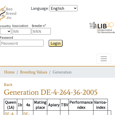
Language
:
Association
Breeder n°
country
Password
Login
Toggle
Home
Breeding Values
Generation
Back
Generation
DE-4-264-36-2005
Queen
Mating
Performance
Varroa-
1b
4a
Apiary
TBV
(1A)
place
ndex
index
DE-4-
DE-