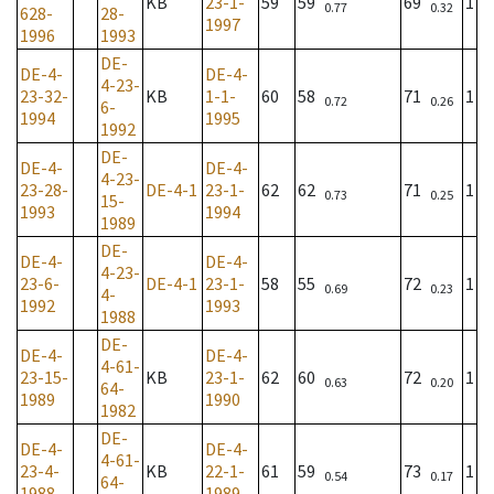
KB
23-1-
59
59
69
1
0.77
0.32
628-
28-
1997
1996
1993
DE-
DE-4-
DE-4-
4-23-
23-32-
KB
1-1-
60
58
71
1
0.72
0.26
6-
1994
1995
1992
DE-
DE-4-
DE-4-
4-23-
23-28-
DE-4-1
23-1-
62
62
71
1
0.73
0.25
15-
1993
1994
1989
DE-
DE-4-
DE-4-
4-23-
23-6-
DE-4-1
23-1-
58
55
72
1
0.69
0.23
4-
1992
1993
1988
DE-
DE-4-
DE-4-
4-61-
23-15-
KB
23-1-
62
60
72
1
0.63
0.20
64-
1989
1990
1982
DE-
DE-4-
DE-4-
4-61-
23-4-
KB
22-1-
61
59
73
1
0.54
0.17
64-
1988
1989