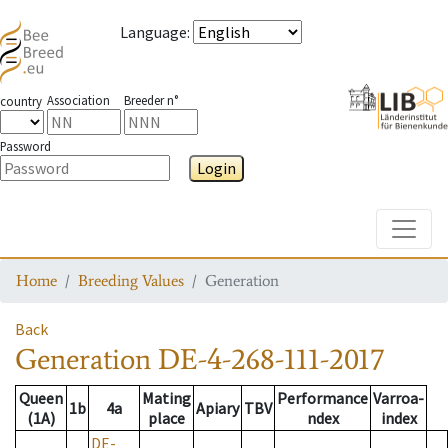
Language
:
Association
Breeder n°
country
Password
Login
Toggle
Home
Breeding Values
Generation
Back
Generation
DE-4-268-111-2017
Queen
Mating
Performance
Varroa-
1b
4a
Apiary
TBV
(1A)
place
ndex
index
DE-