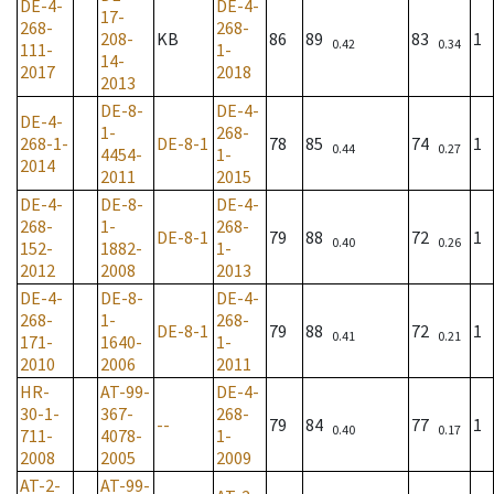
DE-4-
DE-4-
17-
268-
268-
208-
KB
86
89
83
1
0.42
0.34
111-
1-
14-
2017
2018
2013
DE-8-
DE-4-
DE-4-
1-
268-
268-1-
DE-8-1
78
85
74
1
0.44
0.27
4454-
1-
2014
2011
2015
DE-4-
DE-8-
DE-4-
268-
1-
268-
DE-8-1
79
88
72
1
0.40
0.26
152-
1882-
1-
2012
2008
2013
DE-4-
DE-8-
DE-4-
268-
1-
268-
DE-8-1
79
88
72
1
0.41
0.21
171-
1640-
1-
2010
2006
2011
HR-
AT-99-
DE-4-
30-1-
367-
268-
--
79
84
77
1
0.40
0.17
711-
4078-
1-
2008
2005
2009
AT-2-
AT-99-