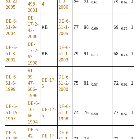
51-22-
1-3-
84
91
78
1
0.61
0.62
498-
4
2005
2006
2001
DE-
DE-6-
DE-6-
17-2-
51-9-
KB
51-1-
77
86
69
1
0.69
0.72
42-
2004
2005
2000
DE-
DE-6-
DE-6-
17-2-
51-3-
KB
51-1-
79
91
68
1
0.73
0.74
63-
2002
2003
1998
AT-
DE-6-
99-
DE-6-
DE-17-
51-6-
47-
51-2-
75
81
72
1
0.57
0.62
5
1999
606-
2000
1996
DE-6-
DE-6-
DE-6-
16-
DE-17-
51-15-
51-1-
74
76
77
1
0.50
0.52
66-
5
1997
1998
1994
DE-6-
DE-6-
DE-6-
42-
DE-17-
51-29-
51-1-
71
74
73
1