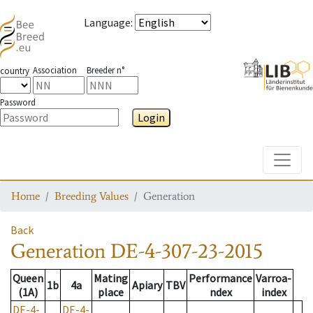
Language
:
Association
Breeder n°
country
Password
Login
Toggle
Home
Breeding Values
Generation
Back
Generation
DE-4-307-23-2015
Queen
Mating
Performance
Varroa-
1b
4a
Apiary
TBV
(1A)
place
ndex
index
DE-4-
DE-4-