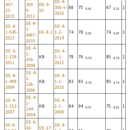
DE-4-
307-
300-
DE-4-
306-5-
68
75
67
1
0.41
0.33
23-
9-
10
2016
2015
2012
DE-8-
DE-4-
DE-4-
1-
1-545-
DE-8-1
1-2-
74
78
74
1
0.53
0.47
4467-
2013
2014
2010
DE-4-
DE-4-
DE-4-
1-
1-218-
KB
1-1-
78
76
85
1
0.70
0.70
476-
2011
2012
2008
DE-4-
DE-4-
DE-4-
1-
1-409-
KB
1-1-
83
83
85
1
0.76
0.74
226-
2009
2010
2006
DE-4-
DE-4-
DE-4-
1-
1-152-
KB
1-1-
84
94
75
1
0.57
0.61
144-
2007
2008
2004
DE-6-
DE-6-
DE-4-
42-
DE-17-