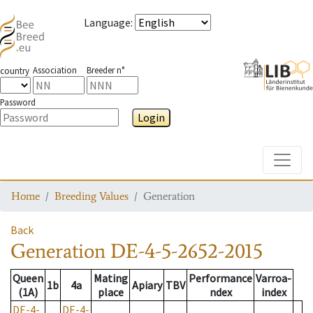
Language
:
Association
Breeder n°
country
Password
Login
Toggle
Home
Breeding Values
Generation
Back
Generation
DE-4-5-2652-2015
Queen
Mating
Performance
Varroa-
1b
4a
Apiary
TBV
(1A)
place
ndex
index
DE-4-
DE-4-