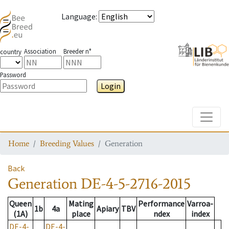
Language
:
Association
Breeder n°
country
Password
Login
Toggle
Home
Breeding Values
Generation
Back
Generation
DE-4-5-2716-2015
Queen
Mating
Performance
Varroa-
1b
4a
Apiary
TBV
(1A)
place
ndex
index
DE-4-
DE-4-