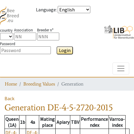
Language
:
Association
Breeder n°
country
Password
Login
Toggle
Home
Breeding Values
Generation
Back
Generation
DE-4-5-2720-2015
Queen
Mating
Performance
Varroa-
1b
4a
Apiary
TBV
(1A)
place
ndex
index
DE-4-
DE-4-