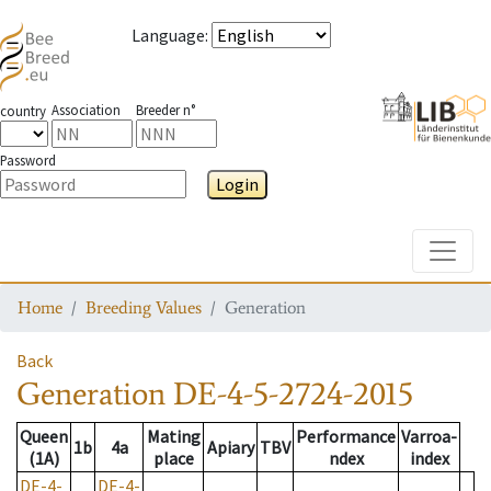
Language
:
Association
Breeder n°
country
Password
Login
Toggle
Home
Breeding Values
Generation
Back
Generation
DE-4-5-2724-2015
Queen
Mating
Performance
Varroa-
1b
4a
Apiary
TBV
(1A)
place
ndex
index
DE-4-
DE-4-