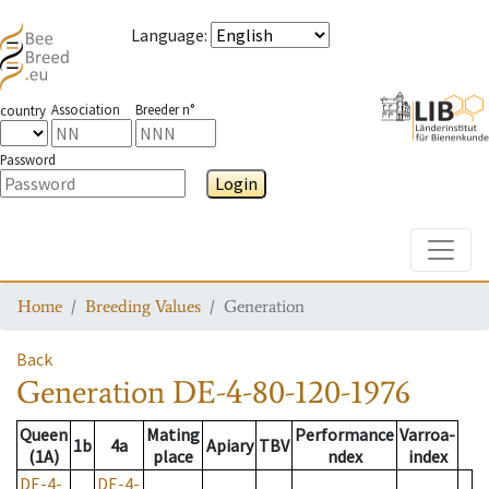
Language
:
Association
Breeder n°
country
Password
Login
Toggle
Home
Breeding Values
Generation
Back
Generation
DE-4-80-120-1976
Queen
Mating
Performance
Varroa-
1b
4a
Apiary
TBV
(1A)
place
ndex
index
DE-4-
DE-4-