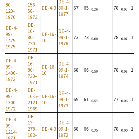
DE-4-
80-
156-
DE-4-3
80-1-
67
65
78
1
0.26
0.03
120-
58-
1977
1976
1973
DE-
DE-4-
16-
DE-4-
99-
DE-16-
80-
99-1-
73
73
78
1
0.60
0.07
1475-
10
730-
1976
1975
1971
DE-
DE-4-
16-
DE-4-
99-
DE-16-
80-
99-1-
68
66
78
1
0.50
0.07
1400-
10
730-
1974
1973
1971
DE-4-
DE-
DE-4-
99-
16-5-
DE-16-
99-1-
65
61
77
1
0.53
0.06
1300-
2121-
10
1973
1972
1969
DE-
DE-4-
13-
DE-4-
99-
278-
DE-4-3
99-1-
68
66
78
1
0.35
0.00
1214-
182-
1972
1971