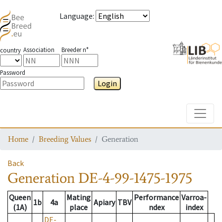
Language
:
Association
Breeder n°
country
Password
Login
Toggle
Home
Breeding Values
Generation
Back
Generation
DE-4-99-1475-1975
Queen
Mating
Performance
Varroa-
1b
4a
Apiary
TBV
(1A)
place
ndex
index
DE-