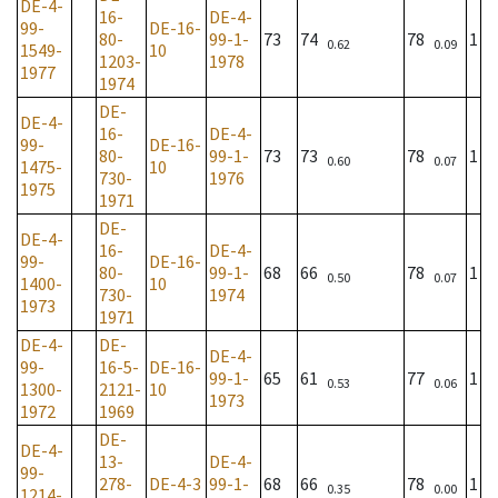
DE-4-
16-
DE-4-
99-
DE-16-
80-
99-1-
73
74
78
1
0.62
0.09
1549-
10
1203-
1978
1977
1974
DE-
DE-4-
16-
DE-4-
99-
DE-16-
80-
99-1-
73
73
78
1
0.60
0.07
1475-
10
730-
1976
1975
1971
DE-
DE-4-
16-
DE-4-
99-
DE-16-
80-
99-1-
68
66
78
1
0.50
0.07
1400-
10
730-
1974
1973
1971
DE-4-
DE-
DE-4-
99-
16-5-
DE-16-
99-1-
65
61
77
1
0.53
0.06
1300-
2121-
10
1973
1972
1969
DE-
DE-4-
13-
DE-4-
99-
278-
DE-4-3
99-1-
68
66
78
1
0.35
0.00
1214-