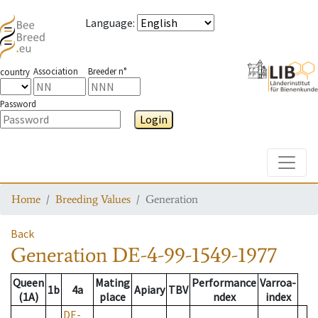
Language
:
Association
Breeder n°
country
Password
Login
Toggle
Home
Breeding Values
Generation
Back
Generation
DE-4-99-1549-1977
Queen
Mating
Performance
Varroa-
1b
4a
Apiary
TBV
(1A)
place
ndex
index
DE-