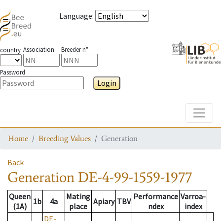
Language
:
Association
Breeder n°
country
Password
Login
Toggle
Home
Breeding Values
Generation
Back
Generation
DE-4-99-1559-1977
Queen
Mating
Performance
Varroa-
1b
4a
Apiary
TBV
(1A)
place
ndex
index
DE-