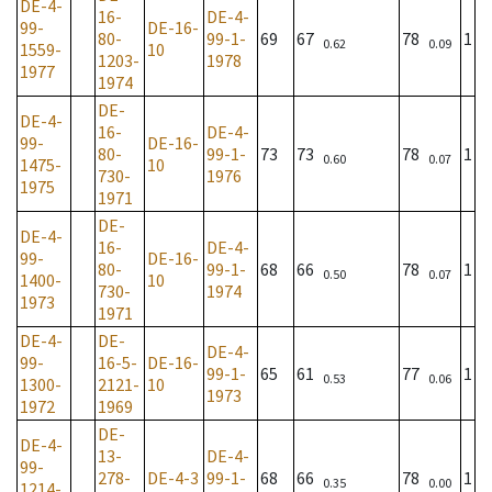
DE-4-
16-
DE-4-
99-
DE-16-
80-
99-1-
69
67
78
1
0.62
0.09
1559-
10
1203-
1978
1977
1974
DE-
DE-4-
16-
DE-4-
99-
DE-16-
80-
99-1-
73
73
78
1
0.60
0.07
1475-
10
730-
1976
1975
1971
DE-
DE-4-
16-
DE-4-
99-
DE-16-
80-
99-1-
68
66
78
1
0.50
0.07
1400-
10
730-
1974
1973
1971
DE-4-
DE-
DE-4-
99-
16-5-
DE-16-
99-1-
65
61
77
1
0.53
0.06
1300-
2121-
10
1973
1972
1969
DE-
DE-4-
13-
DE-4-
99-
278-
DE-4-3
99-1-
68
66
78
1
0.35
0.00
1214-