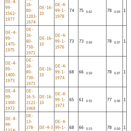
DE-4-
16-
DE-4-
99-
DE-16-
80-
99-1-
74
75
78
1
0.62
0.09
1562-
10
1203-
1978
1977
1974
DE-
DE-4-
16-
DE-4-
99-
DE-16-
80-
99-1-
73
73
78
1
0.60
0.07
1475-
10
730-
1976
1975
1971
DE-
DE-4-
16-
DE-4-
99-
DE-16-
80-
99-1-
68
66
78
1
0.50
0.07
1400-
10
730-
1974
1973
1971
DE-4-
DE-
DE-4-
99-
16-5-
DE-16-
99-1-
65
61
77
1
0.53
0.06
1300-
2121-
10
1973
1972
1969
DE-
DE-4-
13-
DE-4-
99-
278-
DE-4-3
99-1-
68
66
78
1
0.35
0.00
1214-