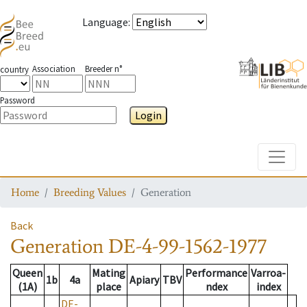
Language
:
Association
Breeder n°
country
Password
Login
Toggle
Home
Breeding Values
Generation
Back
Generation
DE-4-99-1562-1977
Queen
Mating
Performance
Varroa-
1b
4a
Apiary
TBV
(1A)
place
ndex
index
DE-