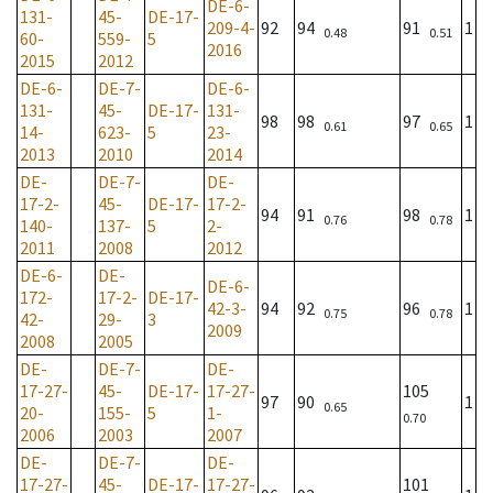
DE-6-
131-
45-
DE-17-
209-4-
92
94
91
1
0.48
0.51
60-
559-
5
2016
2015
2012
DE-6-
DE-7-
DE-6-
131-
45-
DE-17-
131-
98
98
97
1
0.61
0.65
14-
623-
5
23-
2013
2010
2014
DE-
DE-7-
DE-
17-2-
45-
DE-17-
17-2-
94
91
98
1
0.76
0.78
140-
137-
5
2-
2011
2008
2012
DE-6-
DE-
DE-6-
172-
17-2-
DE-17-
42-3-
94
92
96
1
0.75
0.78
42-
29-
3
2009
2008
2005
DE-
DE-7-
DE-
17-27-
45-
DE-17-
17-27-
105
97
90
1
0.65
20-
155-
5
1-
0.70
2006
2003
2007
DE-
DE-7-
DE-
17-27-
45-
DE-17-
17-27-
101