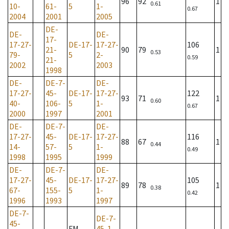
96
92
1
0.61
10-
61-
5
1-
0.67
2004
2001
2005
DE-
DE-
DE-
17-
17-27-
DE-17-
17-27-
106
21-
90
79
1
0.53
79-
5
2-
0.59
21-
2002
2003
1998
DE-
DE-7-
DE-
17-27-
45-
DE-17-
17-27-
122
93
71
1
0.60
40-
106-
5
1-
0.67
2000
1997
2001
DE-
DE-7-
DE-
17-27-
45-
DE-17-
17-27-
116
88
67
1
0.44
14-
57-
5
1-
0.49
1998
1995
1999
DE-
DE-7-
DE-
17-27-
45-
DE-17-
17-27-
105
89
78
1
0.38
67-
155-
5
1-
0.42
1996
1993
1997
DE-7-
DE-7-
45-
FM
45-1-