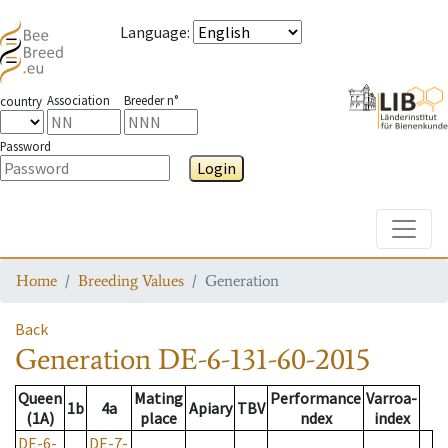
Language
:
Association
Breeder n°
country
Password
Login
Toggle
Home
Breeding Values
Generation
Back
Generation
DE-6-131-60-2015
Queen
Mating
Performance
Varroa-
1b
4a
Apiary
TBV
(1A)
place
ndex
index
DE-6-
DE-7-