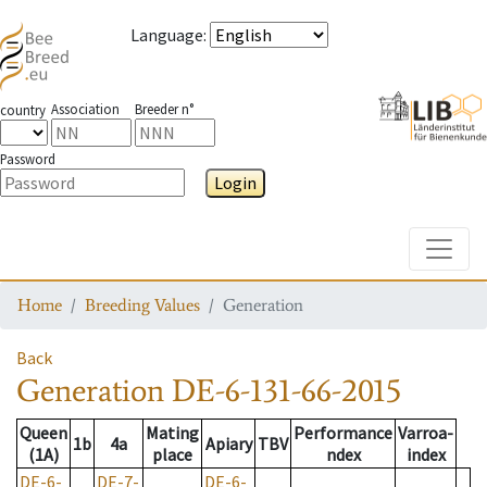
Language
:
Association
Breeder n°
country
Password
Login
Toggle
Home
Breeding Values
Generation
Back
Generation
DE-6-131-66-2015
Queen
Mating
Performance
Varroa-
1b
4a
Apiary
TBV
(1A)
place
ndex
index
DE-6-
DE-7-
DE-6-