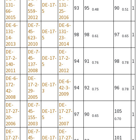
131-
45-
DE-17-
131-
93
95
90
1
0.48
0.51
66-
559-
5
25-
2015
2012
2016
DE-6-
DE-7-
DE-6-
131-
45-
DE-17-
131-
98
98
97
1
0.61
0.65
14-
623-
5
23-
2013
2010
2014
DE-
DE-7-
DE-
17-2-
45-
DE-17-
17-2-
94
91
98
1
0.76
0.78
140-
137-
5
2-
2011
2008
2012
DE-6-
DE-
DE-6-
172-
17-2-
DE-17-
42-3-
94
92
96
1
0.75
0.78
42-
29-
3
2009
2008
2005
DE-
DE-7-
DE-
17-27-
45-
DE-17-
17-27-
105
97
90
1
0.65
20-
155-
5
1-
0.70
2006
2003
2007
DE-
DE-7-
DE-
17-27-
45-
DE-17-
17-27-
101