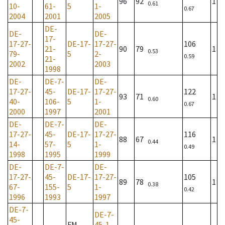
96
92
1
0.61
10-
61-
5
1-
0.67
2004
2001
2005
DE-
DE-
DE-
17-
17-27-
DE-17-
17-27-
106
21-
90
79
1
0.53
79-
5
2-
0.59
21-
2002
2003
1998
DE-
DE-7-
DE-
17-27-
45-
DE-17-
17-27-
122
93
71
1
0.60
40-
106-
5
1-
0.67
2000
1997
2001
DE-
DE-7-
DE-
17-27-
45-
DE-17-
17-27-
116
88
67
1
0.44
14-
57-
5
1-
0.49
1998
1995
1999
DE-
DE-7-
DE-
17-27-
45-
DE-17-
17-27-
105
89
78
1
0.38
67-
155-
5
1-
0.42
1996
1993
1997
DE-7-
DE-7-
45-
FM
45-1-