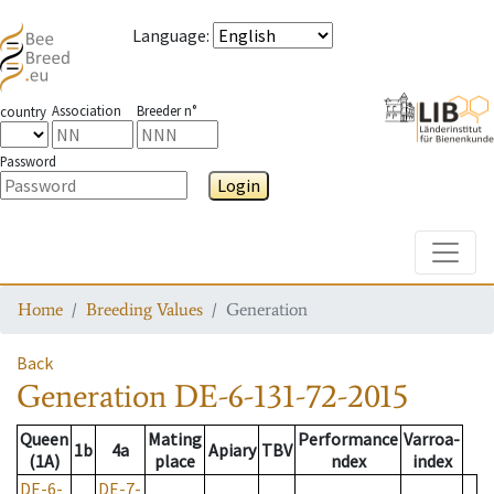
Language
:
Association
Breeder n°
country
Password
Login
Toggle
Home
Breeding Values
Generation
Back
Generation
DE-6-131-72-2015
Queen
Mating
Performance
Varroa-
1b
4a
Apiary
TBV
(1A)
place
ndex
index
DE-6-
DE-7-