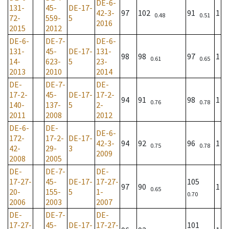
DE-6-
131-
45-
DE-17-
42-3-
97
102
91
1
0.48
0.51
72-
559-
5
2016
2015
2012
DE-6-
DE-7-
DE-6-
131-
45-
DE-17-
131-
98
98
97
1
0.61
0.65
14-
623-
5
23-
2013
2010
2014
DE-
DE-7-
DE-
17-2-
45-
DE-17-
17-2-
94
91
98
1
0.76
0.78
140-
137-
5
2-
2011
2008
2012
DE-6-
DE-
DE-6-
172-
17-2-
DE-17-
42-3-
94
92
96
1
0.75
0.78
42-
29-
3
2009
2008
2005
DE-
DE-7-
DE-
17-27-
45-
DE-17-
17-27-
105
97
90
1
0.65
20-
155-
5
1-
0.70
2006
2003
2007
DE-
DE-7-
DE-
17-27-
45-
DE-17-
17-27-
101