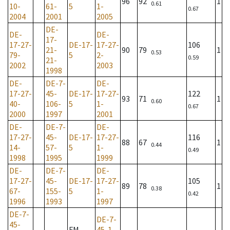
96
92
1
0.61
10-
61-
5
1-
0.67
2004
2001
2005
DE-
DE-
DE-
17-
17-27-
DE-17-
17-27-
106
21-
90
79
1
0.53
79-
5
2-
0.59
21-
2002
2003
1998
DE-
DE-7-
DE-
17-27-
45-
DE-17-
17-27-
122
93
71
1
0.60
40-
106-
5
1-
0.67
2000
1997
2001
DE-
DE-7-
DE-
17-27-
45-
DE-17-
17-27-
116
88
67
1
0.44
14-
57-
5
1-
0.49
1998
1995
1999
DE-
DE-7-
DE-
17-27-
45-
DE-17-
17-27-
105
89
78
1
0.38
67-
155-
5
1-
0.42
1996
1993
1997
DE-7-
DE-7-
45-
FM
45-1-