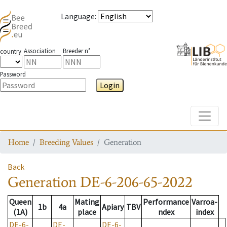
Language
:
Association
Breeder n°
country
Password
Login
Toggle
Home
Breeding Values
Generation
Back
Generation
DE-6-206-65-2022
Queen
Mating
Performance
Varroa-
1b
4a
Apiary
TBV
(1A)
place
ndex
index
DE-6-
DE-
DE-6-