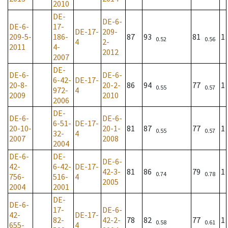
2010
DE-
DE-6-
DE-6-
17-
DE-17-
209-
209-5-
186-
87
93
81
1
0.52
0.56
4
2-
2011
4-
2012
2007
DE-
DE-6-
DE-6-
6-42-
DE-17-
20-8-
20-2-
86
94
77
1
0.55
0.57
972-
4
2009
2010
2006
DE-
DE-6-
DE-6-
6-51-
DE-17-
20-10-
20-1-
81
87
77
1
0.55
0.57
32-
4
2007
2008
2004
DE-6-
DE-
DE-6-
42-
6-42-
DE-17-
42-3-
81
86
79
1
0.74
0.78
756-
516-
4
2005
2004
2001
DE-
DE-6-
17-
DE-6-
42-
DE-17-
82-
42-2-
78
82
77
1
0.58
0.61
655-
4