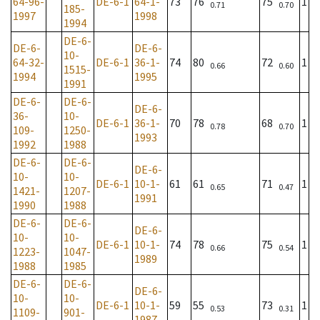
64-96-
DE-6-1
64-1-
73
76
75
1
0.71
0.70
185-
1997
1998
1994
DE-6-
DE-6-
DE-6-
10-
64-32-
DE-6-1
36-1-
74
80
72
1
0.66
0.60
1515-
1994
1995
1991
DE-6-
DE-6-
DE-6-
36-
10-
DE-6-1
36-1-
70
78
68
1
0.78
0.70
109-
1250-
1993
1992
1988
DE-6-
DE-6-
DE-6-
10-
10-
DE-6-1
10-1-
61
61
71
1
0.65
0.47
1421-
1207-
1991
1990
1988
DE-6-
DE-6-
DE-6-
10-
10-
DE-6-1
10-1-
74
78
75
1
0.66
0.54
1223-
1047-
1989
1988
1985
DE-6-
DE-6-
DE-6-
10-
10-
DE-6-1
10-1-
59
55
73
1
0.53
0.31
1109-
901-
1987