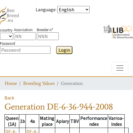
Language
:
Association
Breeder n°
country
Password
Login
Toggle
Home
Breeding Values
Generation
Back
Generation
DE-6-36-944-2008
Queen
Mating
Performance
Varroa-
1b
4a
Apiary
TBV
(1A)
place
ndex
index
DE-6-
DE-6-