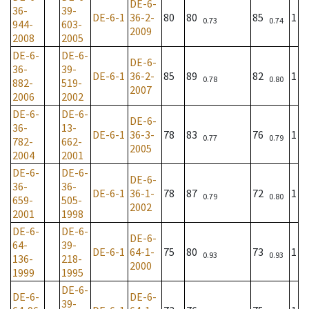
DE-6-
36-
39-
DE-6-1
36-2-
80
80
85
1
0.73
0.74
944-
603-
2009
2008
2005
DE-6-
DE-6-
DE-6-
36-
39-
DE-6-1
36-2-
85
89
82
1
0.78
0.80
882-
519-
2007
2006
2002
DE-6-
DE-6-
DE-6-
36-
13-
DE-6-1
36-3-
78
83
76
1
0.77
0.79
782-
662-
2005
2004
2001
DE-6-
DE-6-
DE-6-
36-
36-
DE-6-1
36-1-
78
87
72
1
0.79
0.80
659-
505-
2002
2001
1998
DE-6-
DE-6-
DE-6-
64-
39-
DE-6-1
64-1-
75
80
73
1
0.93
0.93
136-
218-
2000
1999
1995
DE-6-
DE-6-
DE-6-
39-