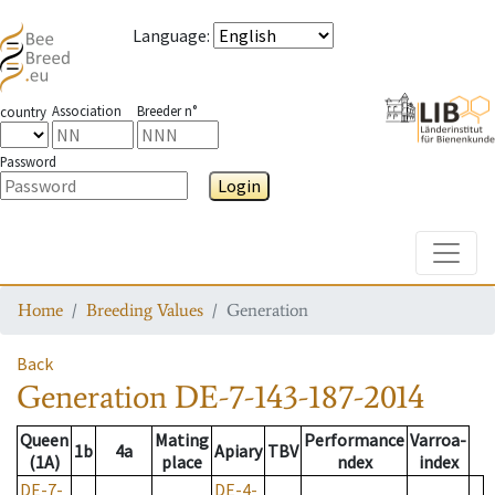
Language
:
Association
Breeder n°
country
Password
Login
Toggle
Home
Breeding Values
Generation
Back
Generation
DE-7-143-187-2014
Queen
Mating
Performance
Varroa-
1b
4a
Apiary
TBV
(1A)
place
ndex
index
DE-7-
DE-4-