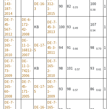
143-
DE-16-
312-
100
90
82
1
0.35
187-
3
1-
0.38
2014
2015
DE-7-
DE-6-
DE-7-
45-
172-
107
KB
45-3-
100
93
1
0.49
567-
42-
0.54
2013
2012
2008
DE-7-
DE-
DE-7-
165-
11-1-
DE-17-
45-3-
94
91
98
1
0.66
0.70
18-
16812-
5
2011
2010
2007
DE-7-
DE-
DE-7-
165-
11-1-
165-
KB
98
101
93
1
0.57
0.61
73-
7421-
2-
2009
2006
2010
DE-7-
DE-7-
DE-7-
165-
45-
DE-17-
165-
93
98
86
1
0.57
0.62
60-
171-
5
1-
2008
2005
2009
DE-7-
DE-7-
165-
DE-16-
165-