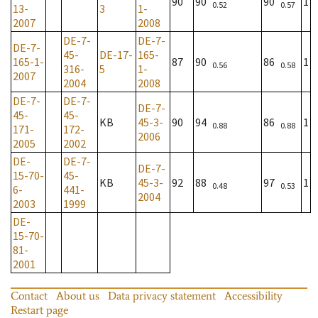
90
90
90
1
0.52
0.57
13-
3
1-
2007
2008
DE-7-
DE-7-
DE-7-
45-
DE-17-
165-
165-1-
87
90
86
1
0.56
0.58
316-
5
1-
2007
2004
2008
DE-7-
DE-7-
DE-7-
45-
45-
KB
45-3-
90
94
86
1
0.88
0.88
171-
172-
2006
2005
2002
DE-
DE-7-
DE-7-
15-70-
45-
KB
45-3-
92
88
97
1
0.48
0.53
6-
441-
2004
2003
1999
DE-
15-70-
81-
2001
Contact
About us
Data privacy statement
Accessibility
Restart page