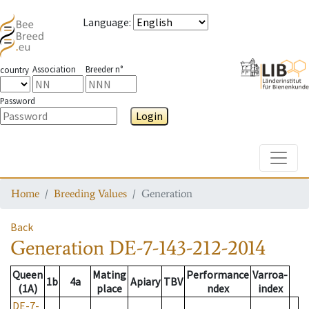
Language
:
Association
Breeder n°
country
Password
Login
Toggle
Home
Breeding Values
Generation
Back
Generation
DE-7-143-212-2014
Queen
Mating
Performance
Varroa-
1b
4a
Apiary
TBV
(1A)
place
ndex
index
DE-7-