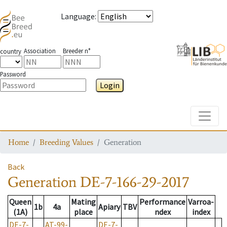
Language
:
Association
Breeder n°
country
Password
Login
Toggle
Home
Breeding Values
Generation
Back
Generation
DE-7-166-29-2017
Queen
Mating
Performance
Varroa-
1b
4a
Apiary
TBV
(1A)
place
ndex
index
DE-7-
AT-99-
DE-7-