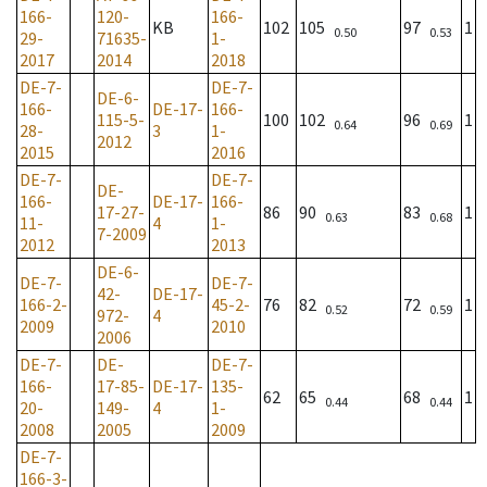
166-
120-
166-
KB
102
105
97
1
0.50
0.53
29-
71635-
1-
2017
2014
2018
DE-7-
DE-7-
DE-6-
166-
DE-17-
166-
115-5-
100
102
96
1
0.64
0.69
28-
3
1-
2012
2015
2016
DE-7-
DE-7-
DE-
166-
DE-17-
166-
17-27-
86
90
83
1
0.63
0.68
11-
4
1-
7-2009
2012
2013
DE-6-
DE-7-
DE-7-
42-
DE-17-
166-2-
45-2-
76
82
72
1
0.52
0.59
972-
4
2009
2010
2006
DE-7-
DE-
DE-7-
166-
17-85-
DE-17-
135-
62
65
68
1
0.44
0.44
20-
149-
4
1-
2008
2005
2009
DE-7-
166-3-