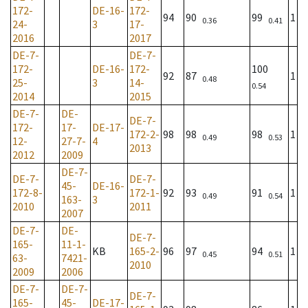
172-
DE-16-
172-
94
90
99
1
0.36
0.41
24-
3
17-
2016
2017
DE-7-
DE-7-
172-
DE-16-
172-
100
92
87
1
0.48
25-
3
14-
0.54
2014
2015
DE-7-
DE-
DE-7-
172-
17-
DE-17-
172-2-
98
98
98
1
0.49
0.53
12-
27-7-
4
2013
2012
2009
DE-7-
DE-7-
DE-7-
45-
DE-16-
172-8-
172-1-
92
93
91
1
0.49
0.54
163-
3
2010
2011
2007
DE-7-
DE-
DE-7-
165-
11-1-
KB
165-2-
96
97
94
1
0.45
0.51
63-
7421-
2010
2009
2006
DE-7-
DE-7-
DE-7-
165-
45-
DE-17-