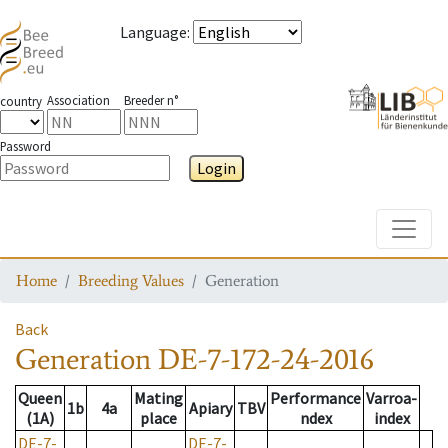
Language
:
Association
Breeder n°
country
Password
Login
Toggle
Home
Breeding Values
Generation
Back
Generation
DE-7-172-24-2016
Queen
Mating
Performance
Varroa-
1b
4a
Apiary
TBV
(1A)
place
ndex
index
DE-7-
DE-7-