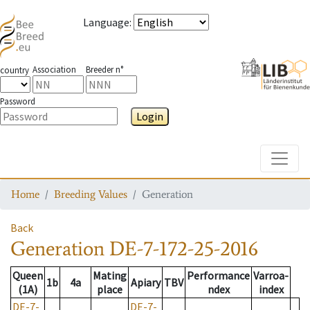
Language
:
Association
Breeder n°
country
Password
Login
Toggle
Home
Breeding Values
Generation
Back
Generation
DE-7-172-25-2016
Queen
Mating
Performance
Varroa-
1b
4a
Apiary
TBV
(1A)
place
ndex
index
DE-7-
DE-7-