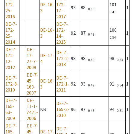
172-
DE-16-
172-
101
93
88
1
0.36
25-
3
17-
0.41
2016
2017
DE-7-
DE-7-
172-
DE-16-
172-
100
92
87
1
0.48
25-
3
14-
0.54
2014
2015
DE-7-
DE-
DE-7-
172-
17-
DE-17-
172-2-
98
98
98
1
0.49
0.53
12-
27-7-
4
2013
2012
2009
DE-7-
DE-7-
DE-7-
45-
DE-16-
172-8-
172-1-
92
93
91
1
0.49
0.54
163-
3
2010
2011
2007
DE-7-
DE-
DE-7-
165-
11-1-
KB
165-2-
96
97
94
1
0.45
0.51
63-
7421-
2010
2009
2006
DE-7-
DE-7-
DE-7-
165-
45-
DE-17-