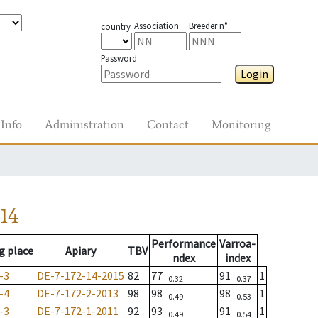
Association
Breeder n°
country
Password
Login
Info
Administration
Contact
Monitoring
14
Performance
Varroa-
g place
Apiary
TBV
ndex
index
-3
DE-7-172-14-2015
82
77
91
1
0.32
0.37
-4
DE-7-172-2-2013
98
98
98
1
0.49
0.53
-3
DE-7-172-1-2011
92
93
91
1
0.49
0.54