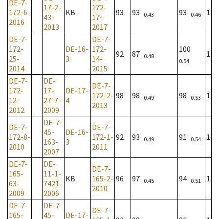
DE-7-
17-2-
172-
172-6-
KB
93
93
93
1
0.43
0.46
43-
17-
2016
2013
2017
DE-7-
DE-7-
172-
DE-16-
172-
100
92
87
1
0.48
25-
3
14-
0.54
2014
2015
DE-7-
DE-
DE-7-
172-
17-
DE-17-
172-2-
98
98
98
1
0.49
0.53
12-
27-7-
4
2013
2012
2009
DE-7-
DE-7-
DE-7-
45-
DE-16-
172-8-
172-1-
92
93
91
1
0.49
0.54
163-
3
2010
2011
2007
DE-7-
DE-
DE-7-
165-
11-1-
KB
165-2-
96
97
94
1
0.45
0.51
63-
7421-
2010
2009
2006
DE-7-
DE-7-
DE-7-
165-
45-
DE-17-