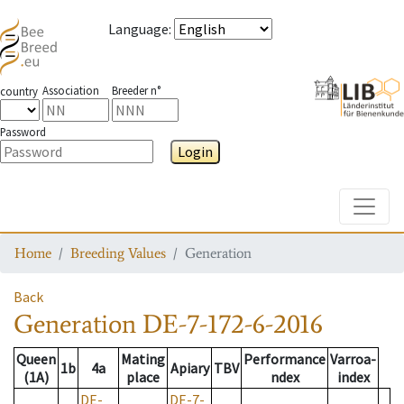
Language
:
Association
Breeder n°
country
Password
Login
Toggle
Home
Breeding Values
Generation
Back
Generation
DE-7-172-6-2016
Queen
Mating
Performance
Varroa-
1b
4a
Apiary
TBV
(1A)
place
ndex
index
DE-
DE-7-