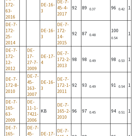
DE-7-
172-
DE-16-
45-4-
92
89
96
1
0.37
0.42
63-
3
2017
2016
DE-7-
DE-7-
172-
DE-16-
172-
100
92
87
1
0.48
25-
3
14-
0.54
2014
2015
DE-7-
DE-
DE-7-
172-
17-
DE-17-
172-2-
98
98
98
1
0.49
0.53
12-
27-7-
4
2013
2012
2009
DE-7-
DE-7-
DE-7-
45-
DE-16-
172-8-
172-1-
92
93
91
1
0.49
0.54
163-
3
2010
2011
2007
DE-7-
DE-
DE-7-
165-
11-1-
KB
165-2-
96
97
94
1
0.45
0.51
63-
7421-
2010
2009
2006
DE-7-
DE-7-
DE-7-
165-
45-
DE-17-