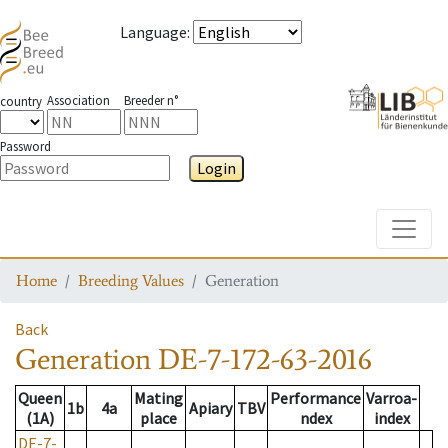
Language
:
Association
Breeder n°
country
Password
Login
Toggle
Home
Breeding Values
Generation
Back
Generation
DE-7-172-63-2016
Queen
Mating
Performance
Varroa-
1b
4a
Apiary
TBV
(1A)
place
ndex
index
DE-7-