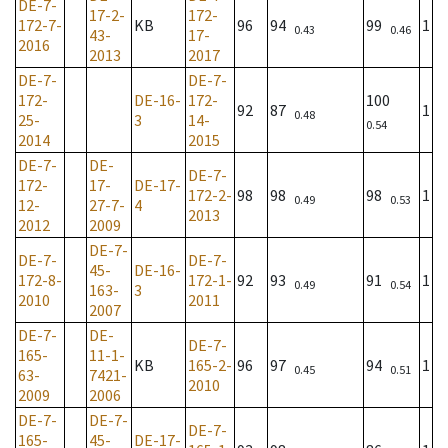
DE-7-
17-2-
172-
172-7-
KB
96
94
99
1
0.43
0.46
43-
17-
2016
2013
2017
DE-7-
DE-7-
172-
DE-16-
172-
100
92
87
1
0.48
25-
3
14-
0.54
2014
2015
DE-7-
DE-
DE-7-
172-
17-
DE-17-
172-2-
98
98
98
1
0.49
0.53
12-
27-7-
4
2013
2012
2009
DE-7-
DE-7-
DE-7-
45-
DE-16-
172-8-
172-1-
92
93
91
1
0.49
0.54
163-
3
2010
2011
2007
DE-7-
DE-
DE-7-
165-
11-1-
KB
165-2-
96
97
94
1
0.45
0.51
63-
7421-
2010
2009
2006
DE-7-
DE-7-
DE-7-
165-
45-
DE-17-