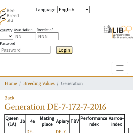
Language
:
Association
Breeder n°
country
Password
Login
Toggle
Home
Breeding Values
Generation
Back
Generation
DE-7-172-7-2016
Queen
Mating
Performance
Varroa-
1b
4a
Apiary
TBV
(1A)
place
ndex
index
DE-
DE-7-