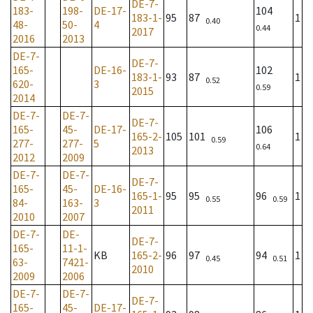
DE-7-
183-
198-
DE-17-
104
183-1-
95
87
1
0.40
48-
50-
4
0.44
2017
2016
2013
DE-7-
DE-7-
165-
DE-16-
102
183-1-
93
87
1
0.52
620-
3
0.59
2015
2014
DE-7-
DE-7-
DE-7-
165-
45-
DE-17-
106
165-2-
105
101
1
0.59
277-
277-
5
0.64
2013
2012
2009
DE-7-
DE-7-
DE-7-
165-
45-
DE-16-
165-1-
95
95
96
1
0.55
0.59
84-
163-
3
2011
2010
2007
DE-7-
DE-
DE-7-
165-
11-1-
KB
165-2-
96
97
94
1
0.45
0.51
63-
7421-
2010
2009
2006
DE-7-
DE-7-
DE-7-
165-
45-
DE-17-