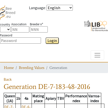
Language
:
Association
Breeder n°
country
Password
Login
Toggle
Home
Breeding Values
Generation
Back
Generation
DE-7-183-48-2016
Queen
Mating
Performance
Varroa-
1b
4a
Apiary
TBV
(1A)
place
ndex
index
DE-7-
DE-6-